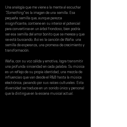
Una analogía que me viene a la mente al escuchar 
"Something"
 es la imagen de una semilla. Esa 
pequeña semilla que, aunque parezca 
insignificante, contiene en su interior el potencial 
para convertirse en un árbol frondoso, bien podría 
ser esa semilla del amor bonito que se merece y que 
se está buscando. Así es la canción de Wafia: una 
semilla de esperanza, una promesa de crecimiento y 
transformación.
Wafia, con su voz cálida y emotiva, logra transmitir 
una profunda sinceridad en cada palabra. Su música 
es un reflejo de su propia identidad, una mezcla de 
influencias que van desde el R&B hasta la música 
electrónica, pasando por sus raíces culturales. Esta 
diversidad se traduce en un sonido único y personal 
que la distingue en la escena musical actual.