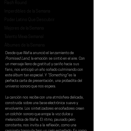
Flash Round
Imperdibles de la Semana
Poder Latino Que Descubrir
Mejores de la Semana
Talento Mexa Semanal
Álbumes de la Semana
Desde que 
Wafia 
anunció el lanzamiento de 
Promised Land
, la emoción se sintió en el aire. Con 
un mensaje lleno de gratitud y cariño hacia sus 
fans, nos anticipó un año soñado culminando con 
este álbum tan especial. Y
 "Something"
 es la 
perfecta carta de presentación, una probadita del 
universo sonoro que nos espera.
La canción nos recibe con una atmósfera delicada, 
construida sobre una base electrónica suave y 
envolvente. Los sintetizadores ensoñadores crean 
un colchón sonoro que arropa la voz dulce y 
melancólica de 
Wafia
. El ritmo, pausado pero 
constante, nos invita a la reflexión, como una 
caminata tranquila bajo un cielo estrellado. Es como 