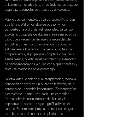
si la música nos abrazara, ofreciéndonos un espacio 
seguro para conectar con nuestras emociones.
Pero lo que realmente cautiva de
 "Something"
 son 
sus letras. 
Wafia 
nos abre su corazón y nos 
comparte una profunda vulnerabilidad. La canción 
explora la búsqueda de algo más, esa sensación de 
vacío que a veces nos invade y la necesidad de 
encontrar un sentido, una conexión. Es como si 
estuviéramos buscando una pieza faltante en un 
rompecabezas, algo que nos complete y nos haga 
sentir plenos, puede ser el nacimiento y la emoción 
de haber encontrado a alguien con el que conectas y 
te causa mariposas en el estómago.
La letra, aunque abierta a la interpretación, evoca la 
sensación de estar en un punto de inflexión, en la 
antesala de un cambio importante. 
"Something" 
se 
siente como un susurro al oído, una confesión 
íntima sobre la incertidumbre del futuro y la 
esperanza de encontrar algo significativo en el 
camino. Es como una brújula interna que nos guía 
en la búsqueda de nuestro propio destino.