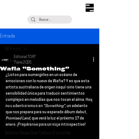
Entrada
All Posts
Editorial TORT
All Posts
7 ene 2025
Wafia “Something”
Escúchalo
¿Listos para sumergirlos en un océano de 
Noticias
emociones con lo nuevo de 
Wafia
? Y es que esta 
artista australiana de origen iraquí-sirio tiene una 
¿Qué Plan?
sensibilidad única para traducir sentimientos 
Entrevistas
complejos en melodías que nos tocan el alma. Hoy, 
Descubrimiento Semanal
nos adentraremos en 
"Something"
, un adelanto 
que nos prepara para su esperado álbum debut, 
Coberturas
Promised Land
, que verá la luz el próximo 
17 de 
Si Te Gusta... Te Recomendamos A...
enero
. ¡Prepárense para un viaje introspectivo!
Talento Mexa Que Debes Escuchar