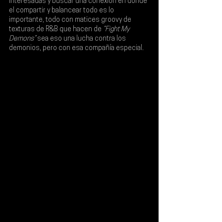
interesadas y buscar una conexión en donde 
el compartir y balancear todo es lo 
importante, todo con matices groovy de 
texturas de R&B que hacen de 
“Fight My 
Demons”
 sea eso una lucha contra los 
demonios, pero con esa compañía especial.