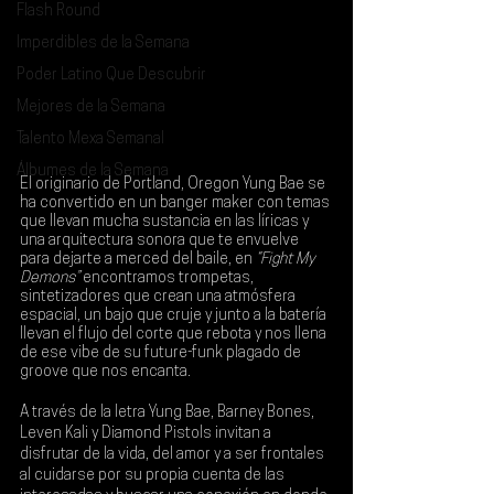
Flash Round
Imperdibles de la Semana
Poder Latino Que Descubrir
Mejores de la Semana
Talento Mexa Semanal
Álbumes de la Semana
El originario de Portland, Oregon 
Yung Bae
 se 
ha convertido en un banger maker con temas 
que llevan mucha sustancia en las líricas y 
una arquitectura sonora que te envuelve 
para dejarte a merced del baile, en
 “Fight My 
Demons”
 encontramos trompetas, 
sintetizadores que crean una atmósfera 
espacial, un bajo que cruje y junto a la batería 
llevan el flujo del corte que rebota y nos llena 
de ese vibe de su future-funk plagado de 
groove que nos encanta.
A través de la letra 
Yung Bae, Barney Bones, 
Leven Kali
 y 
Diamond Pistols
 invitan a 
disfrutar de la vida, del amor y a ser frontales 
al cuidarse por su propia cuenta de las 