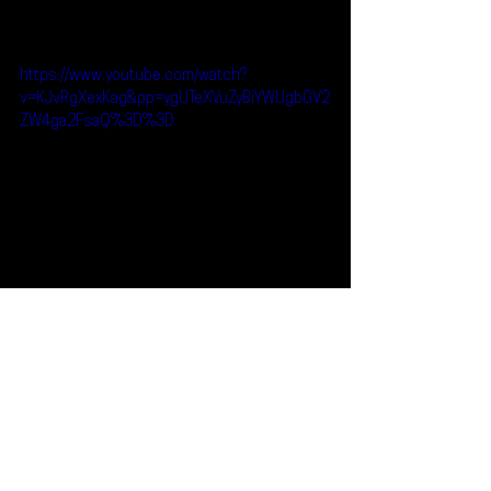
https://www.youtube.com/watch?
v=KJvRgXexKag&pp=ygUTeXVuZyBiYWUgbGV2
ZW4ga2FsaQ%3D%3D
Reseñas
Escúchalo
Leven Kali
Barney Bones
Yung Bae
Diamond Pistols
Escúchalo