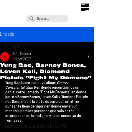
Entrada
All Posts
Iván Retana
All Posts
16 oct 2023
Yung Bae, Barney Bones,
Escúchalo
Leven Kali, Diamond
Noticias
Pistols “Fight My Demons”
Yung Bae
 liberó su nuevo álbum 
Groovy 
¿Qué Plan?
Continental: Side B
 en donde encontramos un 
Entrevistas
genial corte llamado “Fight My Demons” en donde 
junto a 
Barney Bones
, 
Leven Kali
 y 
Diamond Pistols
Descubrimiento Semanal
nos llevan hacia la pista de baile con un ritmo 
punzante lleno de vigor y en donde envían un 
Coberturas
mensaje para las personas que solo están 
interesadas en lo material y no en conectar de 
Si Te Gusta... Te Recomendamos A...
forma real.
Talento Mexa Que Debes Escuchar