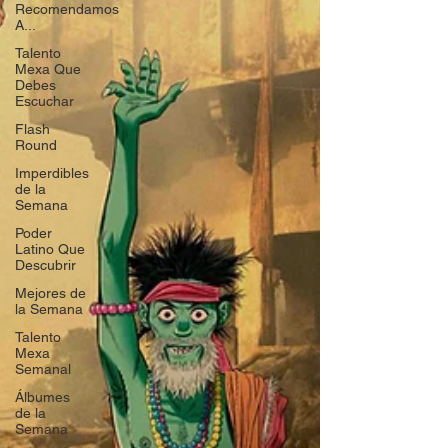
Recomendamos
A...
Talento
Mexa Que
Debes
Escuchar
Flash
Round
Imperdibles
de la
Semana
Poder
Latino Que
Descubrir
Mejores de
la Semana
Talento
Mexa
Semanal
Álbumes
de la
Semana