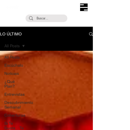
LO ÚLTIMO
All Posts
All Posts
Escúchalo
Noticias
¿Qué
Plan?
Entrevistas
Descubrimiento
Semanal
Coberturas
Si Te
Gusta... Te