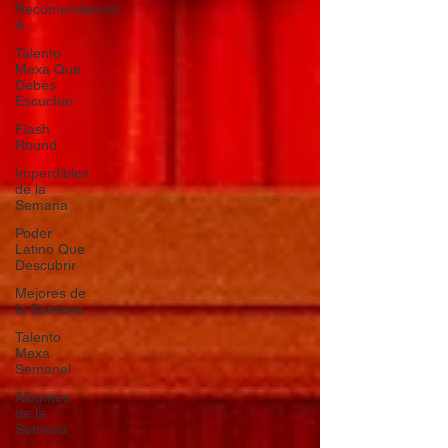
Recomendamos
A...
Talento
Mexa Que
Debes
Escuchar
Flash
Round
Imperdibles
de la
Semana
Poder
Latino Que
Descubrir
Mejores de
la Semana
Talento
Mexa
Semanal
Álbumes
de la
Semana