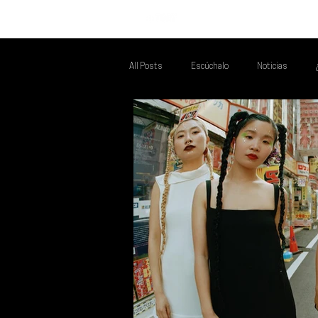
INICIO
All Posts
Escúchalo
Noticias
Talento Mexa Que Debes Escuchar
F
Talento Mexa Semanal
Álbumes de l