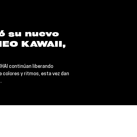
ó su nuevo
“NEO KAWAII,
HAI continúan liberando
e colores y ritmos, esta vez dan
.