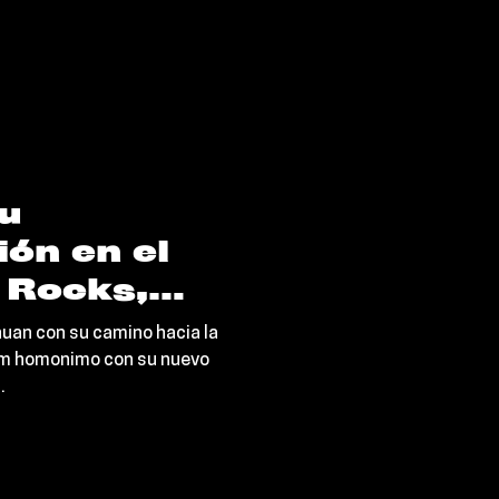
u
ón en el
 Rocks,
arte su
nuan con su camino hacia la
“Game”
bum homonimo con su nuevo
.