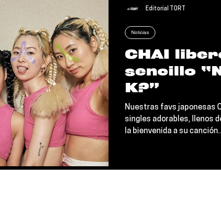
Editorial TORT
Noticias
CHAI liber
sencillo 
K?”
Nuestras favs japonesas C
singles adorables, llenos d
la bienvenida a su canción..
Política de Privacidad