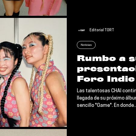
Editorial TORT
Noticias
Rumbo a s
presentaci
Foro Indie
CHAI comp
Las talentosas CHAI conti
sencillo 
llegada de su próximo ál
sencillo "Game". En donde..