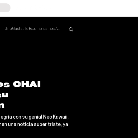
Si Te Gusta... Te Recomendamos A...
Mejores de la Semana
es CHAI
su
n
egría con su genial Neo Kawaii,
en una noticia super triste, ya