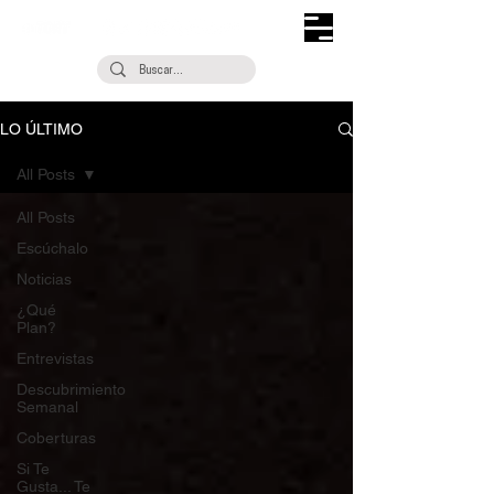
LO ÚLTIMO
All Posts
All Posts
Escúchalo
Noticias
¿Qué
Plan?
Entrevistas
Descubrimiento
Semanal
Coberturas
Si Te
Gusta... Te