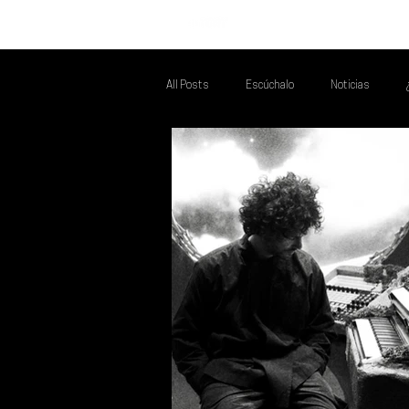
INICIO
All Posts
Escúchalo
Noticias
Talento Mexa Que Debes Escuchar
F
Talento Mexa Semanal
Álbumes de l