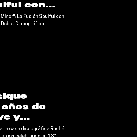
lful con
ZA que
iner": La Fusión Soulful con
u Debut
u Debut Discográfico
ico
sique
 años de
ve y
en CDMX con
ndaria casa discográfica Roché
largos celebrando su 13°