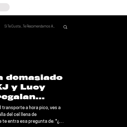
Si Te Gusta... Te Recomendamos A...
Mejores de la Semana
va demasiado
KJ y Lucy
regalan
 Does It
 transporte a hora pico, ves a
ft It All", el
lla del cel llena de
e te entra esa pregunta de: "¿a
nico para