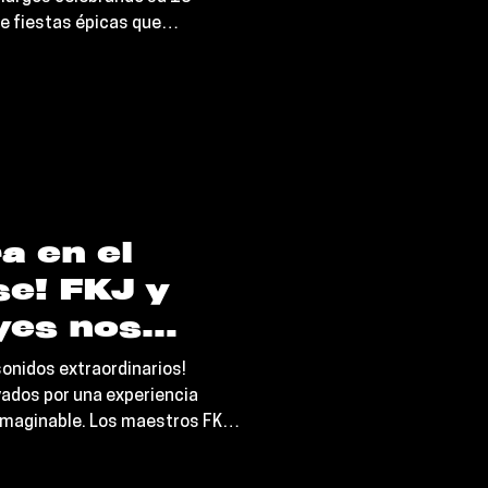
 de ensueño
de fiestas épicas que
arius,
divinen qué... ¡la Ciudad de
 más
a en el
e! FKJ y
yes nos
a sesión En
onidos extraordinarios!
edefine la
vados por una experiencia
imaginable. Los maestros FKJ y
 musical
 de la experimentación sonora,
esión en vivo desde el mítico