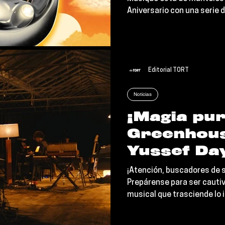
un cartel
Aniversario con una serie 
con FKJ, D
conquistarán el planeta, y a
Cezaire y
México está en el mapa!
Editorial TORT
Noticias
¡Magia pur
Greenhous
Yussef Da
regalan un
¡Atención, buscadores de s
Vivo que r
Prepárense para ser cauti
musical que trasciende lo 
genialidad
Yussef Dayes, dos titanes
acaban de regalarnos una s