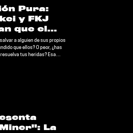
ión Pura:
kei y FKJ
an que el
io empieza
salvar a alguien de sus propios
se cargo de
ndido que ellos? O peor, ¿has
 resuelva tus heridas? Esa
os
l corazón de “Problems”, la
s
el multinstrumentista
ndres) Jordan Rakei y el mago
esenta
Miner": La