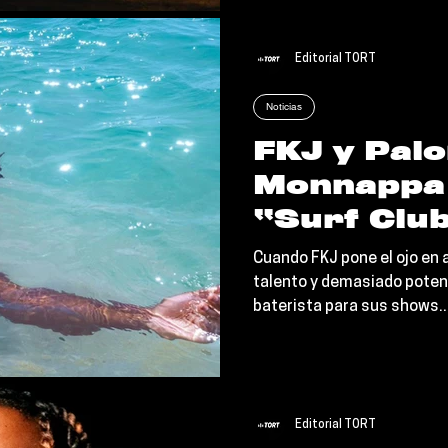
Greenhouse que es, sencill
Editorial TORT
Noticias
FKJ y Pal
Monnappa 
“Surf Club
debut de 
Cuando FKJ pone el ojo en 
talento y demasiado potenc
baterista para sus shows..
Editorial TORT