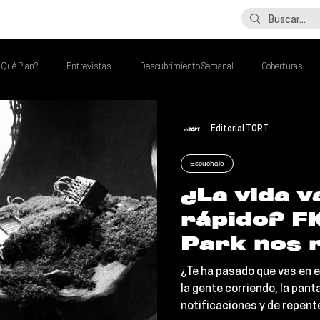
LO ÚLTIMO
CONTACTO
¿Qué Plan?
Entrevistas
Descubrimiento Semanal
Coberturas
lash Round
Imperdibles de la Semana
Poder Latino Que Descubrir
Editorial TORT
Escúchalo
a Semana
¿La vida 
rápido? F
Park nos 
"How Much
¿Te ha pasado que vas en el
Take To Shi
la gente corriendo, la panta
notificaciones y de repent
abrazo só