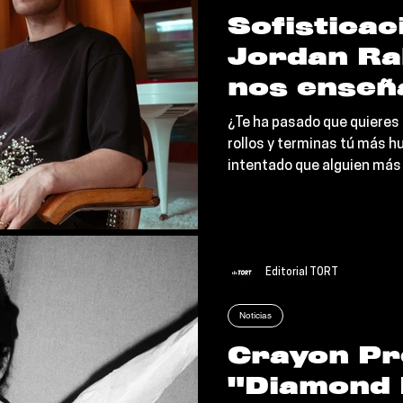
Sofisticac
Jordan Ra
nos enseñ
amor prop
¿Te ha pasado que quieres 
por hacer
rollos y terminas tú más hu
intentado que alguien más
sus propi
encrucijada emocional es e
problema
nueva colaboración entre 
neozelandés (basado en Lo
multiusos francés FKJ.
Editorial TORT
Noticias
Crayon Pr
"Diamond 