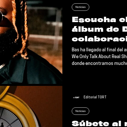
Noticias
Escucha e
álbum de 
colaborac
FKJ, J. Co
Bas ha llegado al final del
y más
We Only Talk About Real S
donde encontramos mucho
Editorial TORT
Noticias
Súbete al