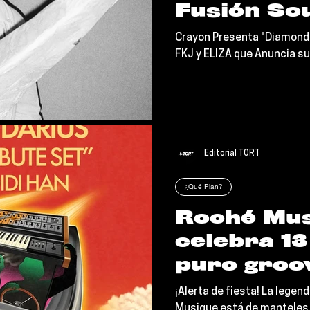
Fusión Sou
FKJ y ELI
Crayon Presenta "Diamond M
Anuncia s
FKJ y ELIZA que Anuncia s
Discográf
Editorial TORT
¿Qué Plan?
Roché Mu
celebra 13
puro groo
aterriza 
¡Alerta de fiesta! La lege
Musique está de manteles 