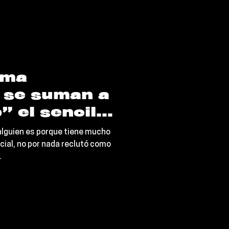
amente, arte puro.
oma
se suman a
” el sencillo
eejebee
alguien es porque tiene mucho
ial, no por nada reclutó como
.