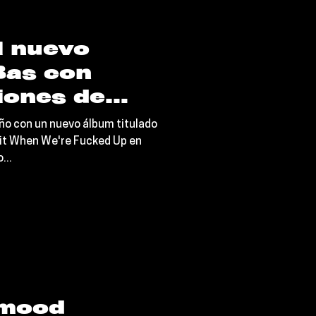
l nuevo
Bas con
iones de
le, Amaarae
 año con un nuevo álbum titulado
hit When We're Fucked Up en
...
 mood