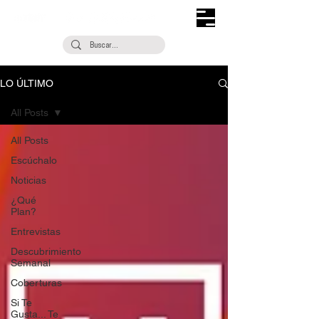
LO ÚLTIMO
All Posts
All Posts
Escúchalo
Noticias
¿Qué
Plan?
Entrevistas
Descubrimiento
Semanal
Coberturas
Si Te
Gusta... Te