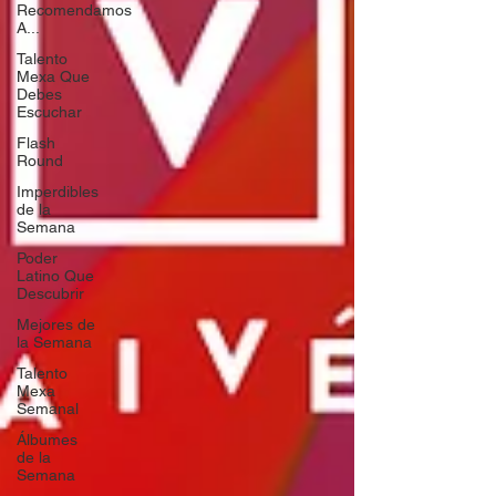
Recomendamos
A...
Talento
Mexa Que
Debes
Escuchar
Flash
Round
Imperdibles
de la
Semana
Poder
Latino Que
Descubrir
Mejores de
la Semana
Talento
Mexa
Semanal
Álbumes
de la
Semana