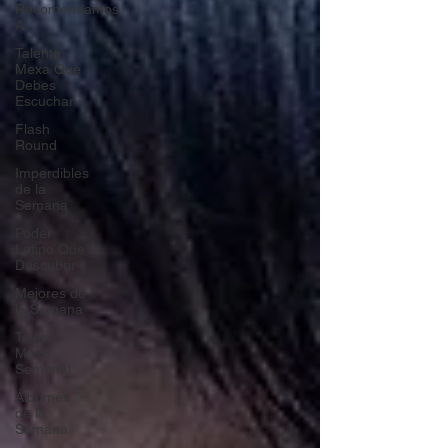
Recomendamos
A...
Talento
Mexa Que
Debes
Escuchar
Flash
Round
Imperdibles
de la
Semana
Poder
Latino Que
Descubrir
Mejores de
la Semana
Talento
Mexa
Semanal
Álbumes
de la
Semana