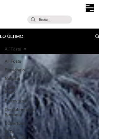
LO ÚLTIMO
All Posts
All Posts
Escúchalo
Noticias
¿Qué
Plan?
Entrevistas
Descubrimiento
Semanal
Coberturas
Si Te
Gusta... Te