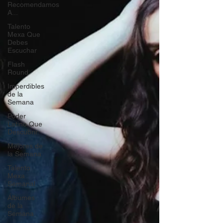
Recomendamos
A...
Talento
Mexa Que
Debes
Escuchar
Flash
Round
Imperdibles
de la
Semana
Poder
Latino Que
Descubrir
Mejores de
la Semana
Talento
Mexa
Semanal
Álbumes
de la
Semana