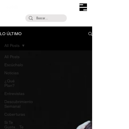
LO ÚLTIMO
All Posts
All Posts
Escúchalo
Noticias
¿Qué
Plan?
Entrevistas
Descubrimiento
Semanal
Coberturas
Si Te
Gusta... Te