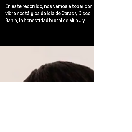
Tosielo y más
En este recorrido, nos vamos a topar con la
vibra nostálgica de Isla de Caras y Disco
Bahía, la honestidad brutal de Milo J y
Trueno, la emotividad de San Tosielo, la
frescura de Hana Fox y el talentazo de
Danny Schiller. Cada canción es un rollo
diferente, una historia que se cuenta con
ritmos que te atrapan y letras que se te
clavan. Así que suban el volumen, porque
esto se va a poner buenísimo.