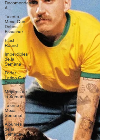
Recomendamos
A...
Talento
Mexa Que
Debes
Escuchar
Flash
Round
Imperdibles
de la
Semana
Poder
Latino Que
Descubrir
Mejores de
la Semana
Talento
Mexa
Semanal
Álbumes
de la
Semana