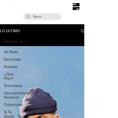
LO ÚLTIMO
All Posts
All Posts
Escúchalo
Noticias
¿Qué
Plan?
Entrevistas
Descubrimiento
Semanal
Coberturas
Si Te
Gusta... Te