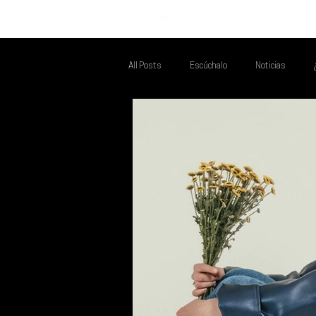
INICIO
All Posts
Escúchalo
Noticias
Talento Mexa Que Debes Escuchar
F
Talento Mexa Semanal
Álbumes de l