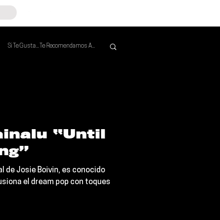
Si Te Gusta... Te Recomendamos A...
Mejores de la Semana
inalu “Until
ng”
 de Josie Boivin, es conocido
fusiona el dream pop con toques