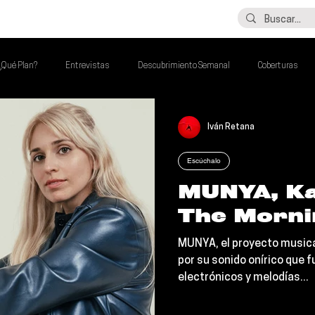
LO ÚLTIMO
CONTACTO
¿Qué Plan?
Entrevistas
Descubrimiento Semanal
Coberturas
lash Round
Imperdibles de la Semana
Poder Latino Que Descubrir
Iván Retana
Escúchalo
a Semana
MUNYA, Ka
The Morni
MUNYA, el proyecto musical
por su sonido onírico que 
electrónicos y melodías...