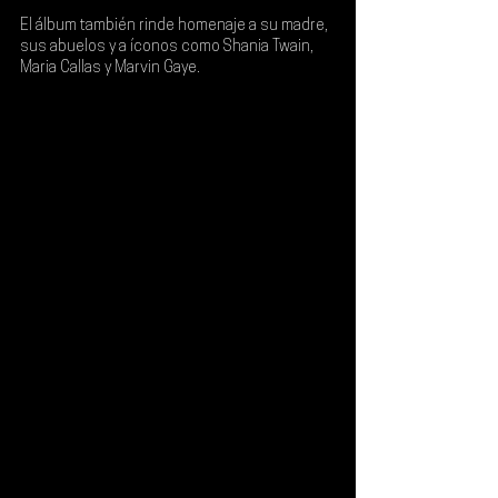
El álbum también rinde homenaje a su madre, 
sus abuelos y a íconos como 
Shania Twain
, 
Maria Callas
 y 
Marvin Gaye
.