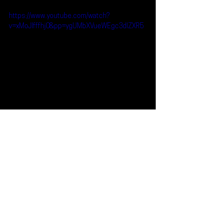
https://www.youtube.com/watch?
v=xMoJIfffhj0&pp=ygUMbXVueWEgc3dlZXR5
Reseñas
Escúchalo
MUNYA
Escúchalo
Ver todo
Entradas recientes