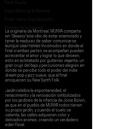
Flash Round
Imperdibles de la Semana
Poder Latino Que Descubrir
Mejores de la Semana
La originaria de Montreal, 
MUNYA 
comparte 
Talento Mexa Semanal
en 
“Sweety”
 ese vibe de estar enamorado y 
tener la madurez de saber comunicarse 
Álbumes de la Semana
aunque sean temas incómodos en donde al 
final si ambas partes se acompañan pueden 
acrecentar el amor y lograr lo que deseen, 
esto es aclimatado por guitarras viajante, un 
gran crujir del bajo y percusiones alegres en 
donde se percibe todo el poder del indie 
dream pop y jazz suave, que al final 
enriquecen su 
New Synth Folk
.
Jardin 
celebra la espontaneidad, el 
renacimiento y la renovación simbolizados 
por los jardines de la infancia de Josie Boivin, 
ya que en el pueblo de MUNYA todos tienen 
su propio jardín, y cuando el suelo se 
calienta, las calles adquieren color y 
delicados aromas, creando un verdadero 
edén floral.