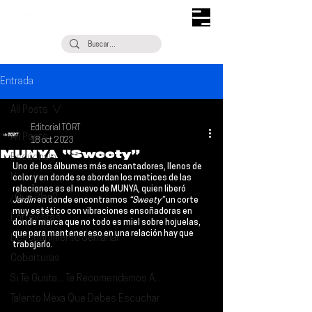
Entrada
All Posts
Editorial TORT
All Posts
18 oct 2023
MUNYA “Sweety”
Escúchalo
Uno de los álbumes más encantadores, llenos de 
Noticias
color y en donde se abordan los matices de las 
relaciones es el nuevo de 
MUNYA
, quien liberó 
¿Qué Plan?
Jardin 
en donde encontramos 
“Sweety” 
un corte 
muy estético con vibraciones ensoñadoras en 
Entrevistas
donde marca que no todo es miel sobre hojuelas, 
que para mantener eso en una relación hay que 
Descubrimiento Semanal
trabajarlo.
Coberturas
Si Te Gusta... Te Recomendamos A...
Talento Mexa Que Debes Escuchar