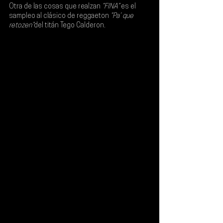
Otra de las cosas que realzan 
“FINA”
 es el 
sampleo al clásico de reggaeton 
“Pa’ que 
retozen”
del titán 
Tego Calderon
.