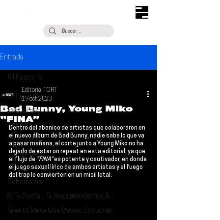
Entrada
All Posts
Editorial TORT
All Posts
17 oct 2023
Bad Bunny, Young Miko
Escúchalo
“FINA”
Noticias
Dentro del abanico de artistas que colaboraron en 
el nuevo álbum de 
Bad Bunny
, nadie sabe lo que va 
¿Qué Plan?
a pasar mañana, el corte junto a 
Young Miko
 no ha 
dejado de estar on repeat en esta editorial, ya que 
Entrevistas
el flujo de 
“FINA”
 es potente y cautivador, en donde 
Descubrimiento Semanal
el juego sexual lírico de ambos artistas y el fuego 
del trap lo convierten en un misil letal.
Coberturas
Si Te Gusta... Te Recomendamos A...
Talento Mexa Que Debes Escuchar