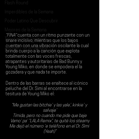
Flash Round
Imperdibles de la Semana
Poder Latino Que Descubrir
Mejores de la Semana
“FINA”
 cuenta con un ritmo punzante con un 
Talento Mexa Semanal
snare incisivo, mientras que los bajos 
cuentan con una vibración oscilante la cual 
Álbumes de la Semana
brinda cuerpo a la canción que explota 
totalmente con las voces frescas, 
atrapantes y autoritarias de 
Bad Bunny
 y 
Young Miko
, en donde se empodera el la 
gozadera y que nada te importe.
Dentro de las barras se enaltece al icónico 
peluche del 
Dr. Simi
 al encontrarse en la 
tesitura de Young Miko el: 
“Me gustan las bitchie’ y las yale’, kinkie’ y 
salvaje’
Tímida, pero no cuando me pide que baje
Vamo’ pa’ “LALA Remix”, te quité los steamy
Me dejó el número ‘e teléfono en el Dr. Simi 
(Yeah)”