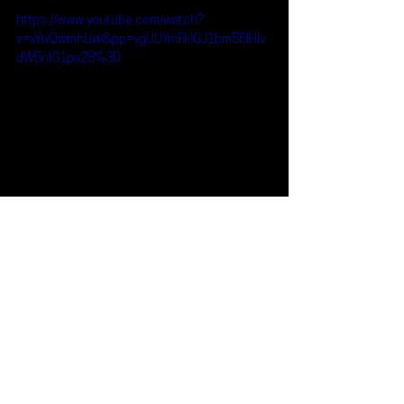
https://www.youtube.com/watch?
v=xYixQwmhUxk&pp=ygUUYmFkIGJ1bm55IHlv
dW5nIG1pa28%3D
Reseñas
Escúchalo
Young Miko
Bad Bunny
Escúchalo
Ver todo
Entradas recientes