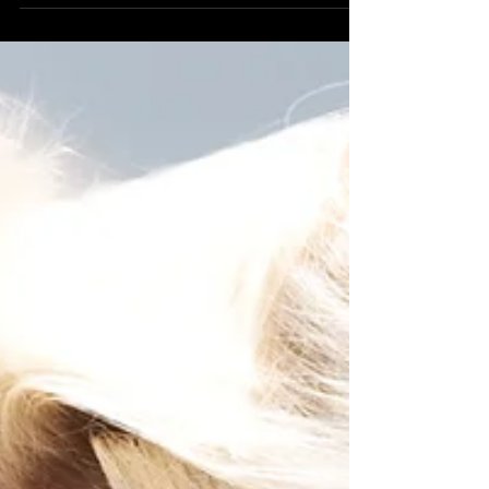
El radar del pop mundial acaba de detectar
el impacto más esperado de la década. Tras
ocho años de silencio discográfico, la
arquitecta de nuestras lágrimas en la pista
de baile, Robyn, ha aterrizado de vuelta en la
Tierra con su nuevo álbum: Sexistential.
Lanzado vía Young, este disco no es solo un
regreso; es una colisión de euforia, biología
y sintetizadores que nos recuerda por qué
Estocolmo sigue siendo la capital del
universo pop.