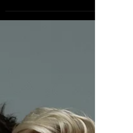
peso cultural suficiente para encender la
pista de baile con una sola mirada. Con el
lanzamiento oficial de “Talk to Me, Zara”,
Robyn y Zara Larsson han firmado un
documento sónico verdaderamente
colosal.