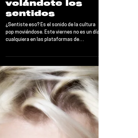
Álbumes Frescos
de la Semana:
Robyn, RAYE,
ZIZZY y más que
estarán
volándote los
sentidos
¿Sentiste eso? Es el sonido de la cultura
pop moviéndose. Este viernes no es un día
cualquiera en las plataformas de
streaming; es el día en que Robyn decidió
regresar a salvarnos la vida, RAYE consolidó
su estatus de leyenda y Yeat nos voló la
cabeza con un álbum doble. Si buscas
música nueva para renovar tus playlists,
llegaste al lugar indicado.