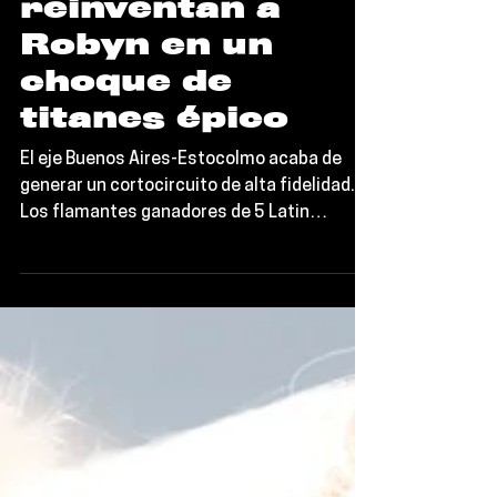
CA7RIEL & Paco
Amoroso
reinventan a
Robyn en un
choque de
titanes épico
El eje Buenos Aires-Estocolmo acaba de
generar un cortocircuito de alta fidelidad.
Los flamantes ganadores de 5 Latin
Grammys, CA7RIEL & Paco Amoroso, han
decidido intervenir el olimpo del pop sueco
con un rework audaz de "Blow My Mind", el
himno indiscutible de la reina Robyn. Olvida
todo lo que sabías sobre las colaboraciones
transatlánticas; esto es una colisión de
partículas elementales que ha dejado a la