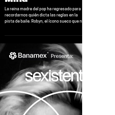
Psicodelia:
Robyn reinventa
su pasado y nos
vuela la cabeza
con "Blow My
Mind"
La reina madre del pop ha regresado para
recordarnos quién dicta las reglas en la
pista de baile. Robyn, el ícono sueco que nos
enseñó a bailar mientras lloramos, acaba de
liberar “Blow My Mind”, el cuarto adelanto de
su próximo álbum de estudio: Sexistential.