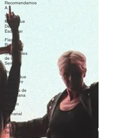
Recomendamos
A...
Talento
Mexa Que
Debes
Escuchar
Flash
Round
Imperdibles
de la
Semana
Poder
Latino Que
Descubrir
Mejores de
la Semana
Talento
Mexa
Semanal
Álbumes
de la
Semana