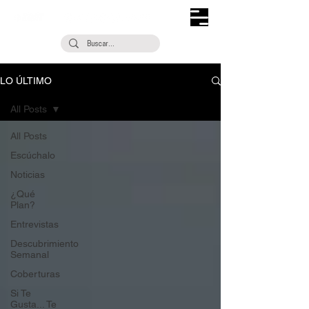
LO ÚLTIMO
All Posts
All Posts
Escúchalo
Noticias
¿Qué
Plan?
Entrevistas
Descubrimiento
Semanal
Coberturas
Si Te
Gusta... Te