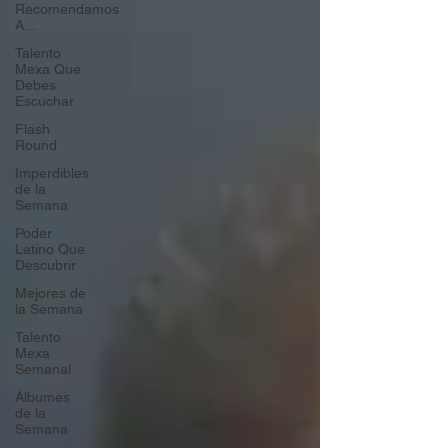
Recomendamos
A...
Talento
Mexa Que
Debes
Escuchar
Flash
Round
Imperdibles
de la
Semana
Poder
Latino Que
Descubrir
Mejores de
la Semana
Talento
Mexa
Semanal
Álbumes
de la
Semana