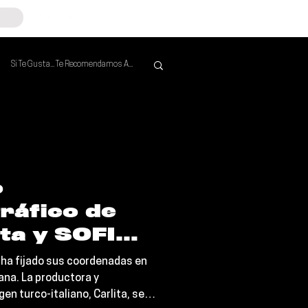
Si Te Gusta... Te Recomendamos A...
Mejores de la Semana
o
ráfico de
ita y SOFI
os
n ha fijado sus coordenadas en
 con el
ana. La productora y
en turco-italiano, Carlita, se
uerza de