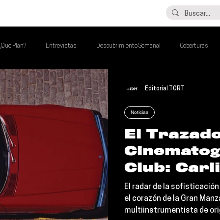
LO ÚLTIMO
CONTACTO
¿Qué Plan?
Entrevistas
Descubrimiento Semanal
Coberturas
lash Round
Imperdibles de la Semana
Poder Latino Que Descubrir
Editorial TORT
Noticias
a Semana
El Trazad
Cinematog
Club: Carl
TUKKER n
El radar de la sofisticació
hipnotizan
el corazón de la Gran Manz
multiinstrumentista de orig
elegante f