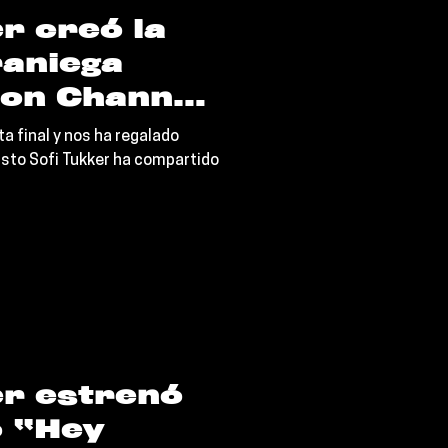
r creó la
aniega
con Channel
Cafuné”
ta final y nos ha regalado
usto Sofi Tukker ha compartido
er estrenó
o “Hey