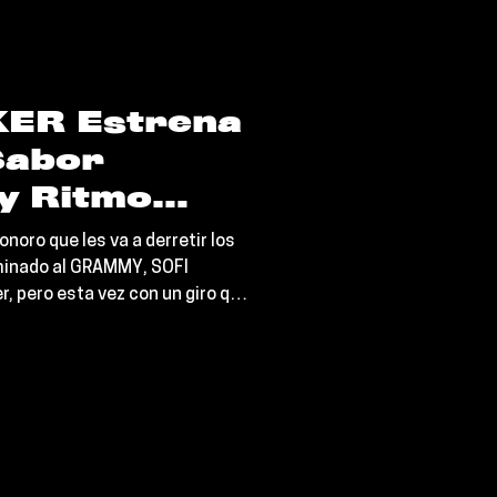
KER Estrena
¡Sabor
 y Ritmo
El Alma!
onoro que les va a derretir los
ominado al GRAMMY, SOFI
r, pero esta vez con un giro que
estrenar su nuevo álbum que se
s simplemente una carta de amor
 sus infinitas raíces