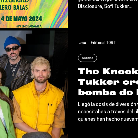
Kourtesis
Disclosure, Sofi Tukker...
Editorial TORT
Noticias
The Knock
Tukker cr
bomba de 
llamada “
Llegó la dosis de diversión
necesitabas a través del ú
quienes han hecho nuevam