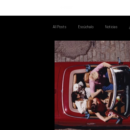
INICIO
All Posts
Escúchalo
Noticias
Talento Mexa Que Debes Escuchar
F
Talento Mexa Semanal
Álbumes de l