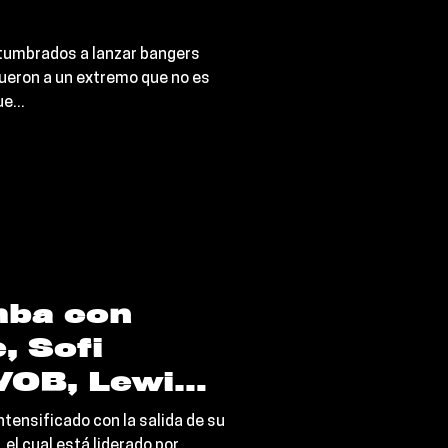
stumbrados a lanzar bangers
ueron a un extremo que no es
e...
mba con
, Sofi
VOB, Lewis
fia
ntensificado con la salida de su
 el cual está liderado por