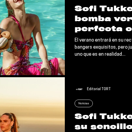
Sofi Tukke
bomba ver
perfecta 
Tres en “
El verano entrará en su rec
bangers exquisitos, pero j
uno que es en realidad...
Editorial TORT
Noticias
Sofi Tukk
su sencill