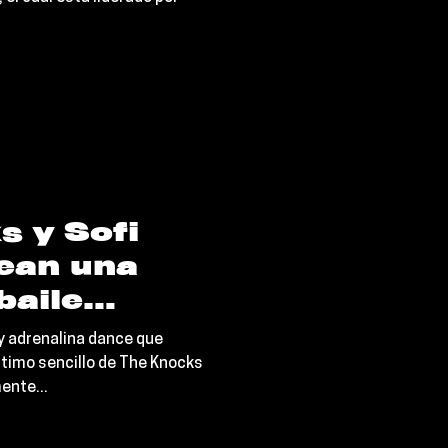
 y más
s y Sofi
ean una
baile
One On One”
 y adrenalina dance que
ltimo sencillo de The Knocks
ente...