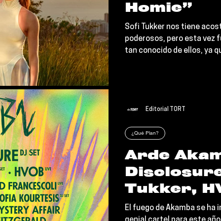
Homie”
Sofi Tukker nos tiene aco
poderosos, pero esta vez f
tan conocido de ellos, ya qu
Editorial TORT
¿Qué Plan?
Arde Aka
Disclosure
Tukker, H
OfMan, So
El fuego de Akamba se ha i
genial cartel para este año,