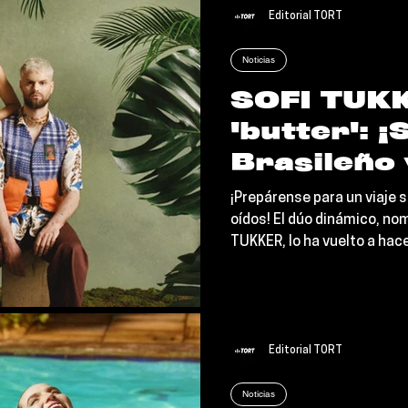
Editorial TORT
Noticias
SOFI TUK
'butter': 
Brasileño
Jazz Para 
¡Prepárense para un viaje s
oídos! El dúo dinámico, n
TUKKER, lo ha vuelto a hace
no veías venir. Acaban de 
llama 'butter' y el cual e
con mucho groove a Brasil y
musicales.
Editorial TORT
Noticias