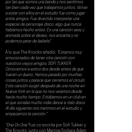
por las que somos una banda y nos sentimos 
tan bien cada vez que trabajamos juntos. Volver 
a estar con ellos en el estudio fue como jugar 
entre amigos. Fue divertido interpretar una 
especie de personaje disco, algo que nunca 
habíamos hecho antes. Es una canción sexy y 
animada sobre el deseo, nos encanta y no 
podemos parar de bailarla".
A lo que 
The Knocks
 añadió: 
"Estamos muy 
emocionados de tener otra canción con 
nuestros viejos amigos, SOFI TUKKER. 
Conocemos a estos dos desde antes de que 
fueran un dueto. Hemos pasado por muchas 
cosas juntos y parece que cerramos el círculo. 
Esta canción surgió después de una noche en 
Nueva York en la que no nos veíamos desde 
hacía mucho tiempo. Estábamos en un club en 
el que sonaba mucho indie dance e italo disco. 
Al día siguiente nos metimos en el estudio y 
empezamos la canción."
"One On One"
 fue co-escrita por Sofi Tukker y 
The Knocks, junto con 
Martina Sorbara Adam 