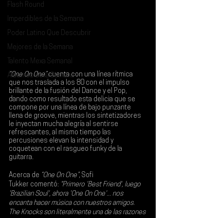
Flash Round
Imperdibles de la Semana
Poder Latino Que Descubrir
Mejores de la Semana
Talento Mexa Semanal
“One On One”
 cuenta con una línea rítmica 
Álbumes de la Semana
que nos traslada a los 80 con el impulso 
brillante de la fusión del Dance y el Pop, 
dando como resultado esta delicia que se 
compone por una línea de bajo punzante 
llena de groove, mientras los sintetizadores 
le inyectan mucha alegría al sentirse 
refrescantes, al mismo tiempo las 
percusiones elevan la intensidad y 
coquetean con el rasgueo funky de la 
guitarra.
Acerca de 
“One On One”
, 
Sofi 
Tukker
 comentó:
 "Primero 'Best Friend', luego 
'Brazilian Soul', ahora 'One On One'... nos 
encanta hacer música con nuestros amigos. 
The Knocks son literalmente una de las razones 