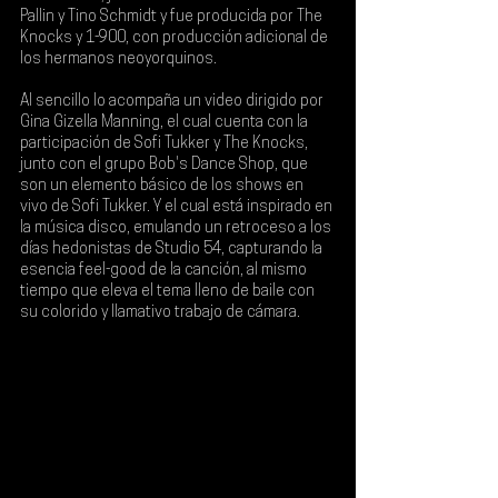
Pallin y Tino Schmidt
 y fue producida por The 
Knocks y 
1-900
, con producción adicional de 
los hermanos neoyorquinos. 
Al sencillo lo acompaña un video dirigido por 
Gina Gizella Manning
, el cual cuenta con la 
participación de Sofi Tukker y The Knocks, 
junto con el grupo 
Bob's Dance Shop
, que 
son un elemento básico de los shows en 
vivo de Sofi Tukker. Y el cual está inspirado en 
la música disco, emulando un retroceso a los 
días hedonistas de 
Studio 54
, capturando la 
esencia feel-good de la canción, al mismo 
tiempo que eleva el tema lleno de baile con 
su colorido y llamativo trabajo de cámara.