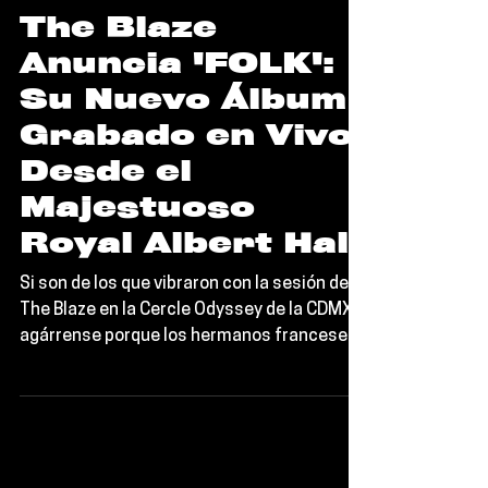
Noticias
The Blaze
Anuncia 'FOLK':
Su Nuevo Álbum
Grabado en Vivo
Desde el
Majestuoso
Royal Albert Hall
Si son de los que vibraron con la sesión de
The Blaze en la Cercle Odyssey de la CDMX,
agárrense porque los hermanos franceses
tienen una notición que los va a hacer
levantar los brazos al cielo: ¡Han anunciado
su nuevo álbum,"FOLK, y fue grabado ¡EN
VIVO en el mítico Royal Albert Hall de