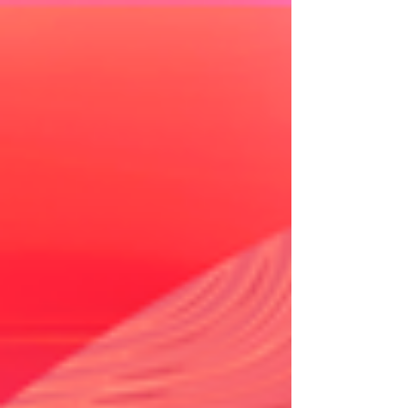
del mundo. Desde las alturas de Aiguille du
Midi hasta el Museo Nacional del Aire y el
Espacio de Francia, estos dos han creado
momentos que son pura magia. Y la CDMX
fue testigo de su última aventura: la Cercle
Odyssey.