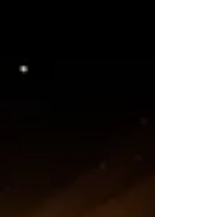
Londres! Y para ir abriendo boca, ya soltaron
dos temazos: "MADLY" y "SIREN". ¡El disco
completo lo tendremos el 25 de julio!