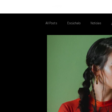
INICIO
All Posts
Escúchalo
Noticias
Talento Mexa Que Debes Escuchar
F
Talento Mexa Semanal
Álbumes de l