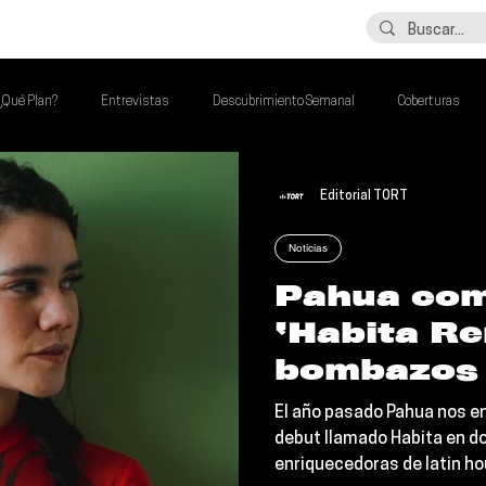
LO ÚLTIMO
CONTACTO
¿Qué Plan?
Entrevistas
Descubrimiento Semanal
Coberturas
lash Round
Imperdibles de la Semana
Poder Latino Que Descubrir
Editorial TORT
Noticias
a Semana
Pahua com
‘Habita Re
bombazos 
Belmar, C
El año pasado Pahua nos 
Planet y 
debut llamado Habita en 
enriquecedoras de latin hou