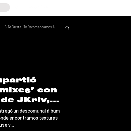
Si Te Gusta... Te Recomendamos A...
Mejores de la Semana
partió
mixes’ con
de JKriv,
aptain
entregó un descomunal álbum
más
donde encontramos texturas
se y...