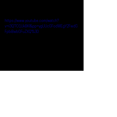
https://www.youtube.com/watch?
v=i3Q7O1UkBKI&pp=ygUUcGFodWEgY2FwdG
FpbiBwbGFuZXQ%3D
Reseñas
Noticias
Pahua
Belmar
JKriv
Captain Planet
Tigerbalm
Noticias