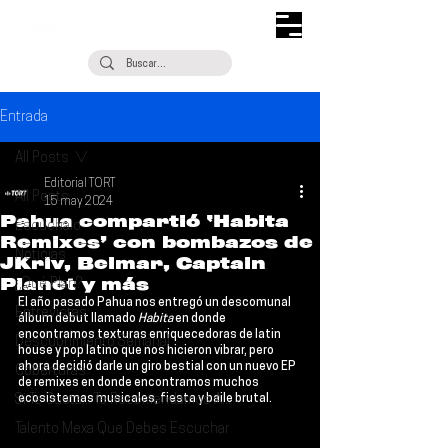
Entrada
All Posts
Editorial TORT
All Posts
15 may 2024
Pahua compartió ‘Habita
Escúchalo
Remixes’ con bombazos de
Noticias
JKriv, Belmar, Captain
Planet y más
¿Qué Plan?
El año pasado 
Pahua 
nos entregó un descomunal 
Entrevistas
álbum debut llamado 
Habita 
en donde 
encontramos texturas enriquecedoras de latin 
Descubrimiento Semanal
house y pop latino que nos hicieron vibrar, pero 
ahora decidió darle un giro bestial con un nuevo EP 
Coberturas
de remixes en donde encontramos muchos 
Si Te Gusta... Te Recomendamos A...
ecosistemas musicales, fiesta y baile brutal.
Talento Mexa Que Debes Escuchar