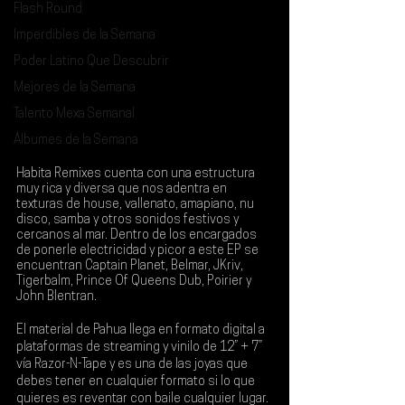
Flash Round
Imperdibles de la Semana
Poder Latino Que Descubrir
Mejores de la Semana
Talento Mexa Semanal
Álbumes de la Semana
Habita Remixes
 cuenta con una estructura 
muy rica y diversa que nos adentra en 
texturas de house, vallenato, amapiano, nu 
disco, samba y otros sonidos festivos y 
cercanos al mar. Dentro de los encargados 
de ponerle electricidad y picor a este EP se 
encuentran Captain Planet, Belmar, JKriv, 
Tigerbalm, Prince Of Queens Dub, Poirier y 
John Blentran.
El material de 
Pahua 
llega en formato digital a 
plataformas de streaming y vinilo de 12” + 7” 
vía Razor-N-Tape y es una de las joyas que 
debes tener en cualquier formato si lo que 
quieres es reventar con baile cualquier lugar.