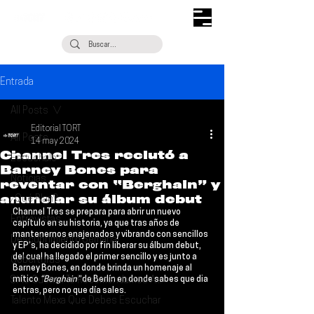
Entrada
All Posts
Editorial TORT
All Posts
14 may 2024
Channel Tres reclutó a
Escúchalo
Barney Bones para
Noticias
reventar con “Berghain” y
anunciar su álbum debut
¿Qué Plan?
Channel Tres
 se prepara para abrir un nuevo 
Entrevistas
capítulo en su historia, ya que tras años de 
mantenernos enajenados y vibrando con sencillos 
Descubrimiento Semanal
y EP’s, ha decidido por fin liberar su álbum debut, 
del cual ha llegado el primer sencillo y es junto a 
Coberturas
Barney Bones
, en donde brinda un homenaje al 
Si Te Gusta... Te Recomendamos A...
mítico 
“Berghain” 
de Berlín en donde sabes que dia 
entras, pero no que día sales.
Talento Mexa Que Debes Escuchar