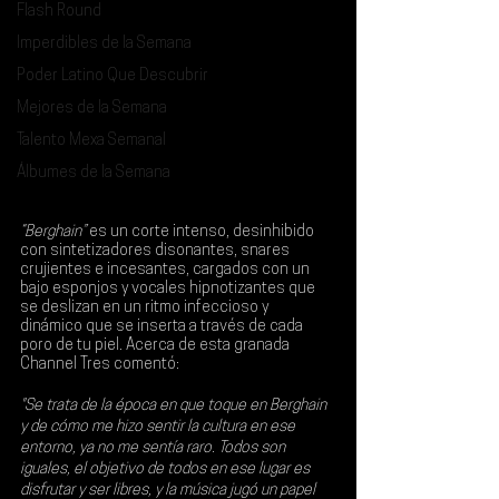
Flash Round
Imperdibles de la Semana
Poder Latino Que Descubrir
Mejores de la Semana
Talento Mexa Semanal
Álbumes de la Semana
“Berghain” 
es un corte intenso, desinhibido 
con sintetizadores disonantes, snares 
crujientes e incesantes, cargados con un 
bajo esponjos y vocales hipnotizantes que 
se deslizan en un ritmo infeccioso y 
dinámico que se inserta a través de cada 
poro de tu piel. Acerca de esta granada 
Channel Tres
 comentó:
"Se trata de la época en que toque en Berghain 
y de cómo me hizo sentir la cultura en ese 
entorno, ya no me sentía raro. Todos son 
iguales, el objetivo de todos en ese lugar es 
disfrutar y ser libres, y la música jugó un papel 