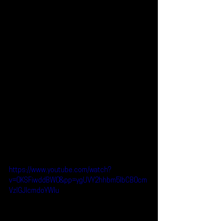
https://www.youtube.com/watch?
v=0KSFiwddBW0&pp=ygUVY2hhbm5lbCB0cm
VzIGJlcmdoYWlu