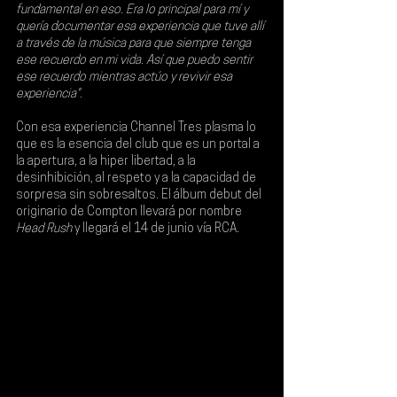
fundamental en eso. Era lo principal para mí y 
quería documentar esa experiencia que tuve allí 
a través de la música para que siempre tenga 
ese recuerdo en mi vida. Así que puedo sentir 
ese recuerdo mientras actúo y revivir esa 
experiencia".
Con esa experiencia Channel Tres plasma lo 
que es la esencia del club que es un portal a 
la apertura, a la hiper libertad, a la 
desinhibición, al respeto y a la capacidad de 
sorpresa sin sobresaltos. El álbum debut del 
originario de Compton llevará por nombre 
Head Rush
 y llegará el 
14 de junio vía RCA
.