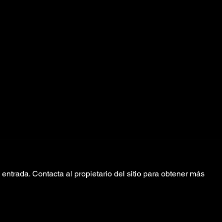
entrada. Contacta al propietario del sitio para obtener más
Valeria Jasso
Ke
“Un Largo Viaje”
go