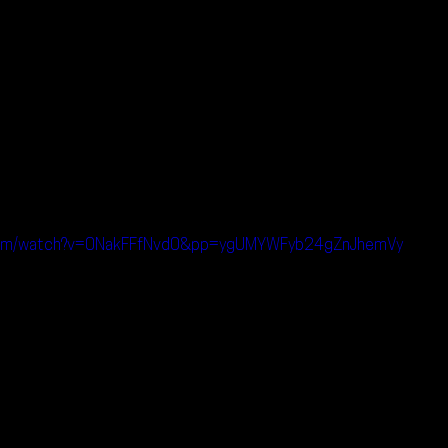
.com/watch?v=0NakFFfNvd0&pp=ygUMYWFyb24gZnJhemVy