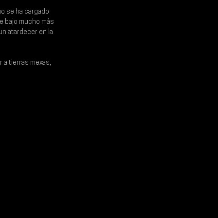
mo se ha cargado 
de bajo mucho más 
n atardecer en la 
r a tierras mexas, 