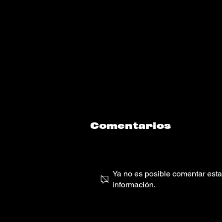
Comentarios
Ya no es posible comentar esta 
información.
Carlita armó un
super remix a