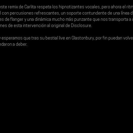
este remix de 
Carlita 
respeta los hipnotizantes vocales, pero ahora el rit
al con percusiones refrescantes, un soporte contundente de una línea 
es de flanger y una dinámica mucho más punzante que nos transporta a u
ones de esta intervención al original de 
Disclosure
.
y esperamos que tras su bestial live en 
Glastonbury
, por fin puedan volve
edaron a deber.