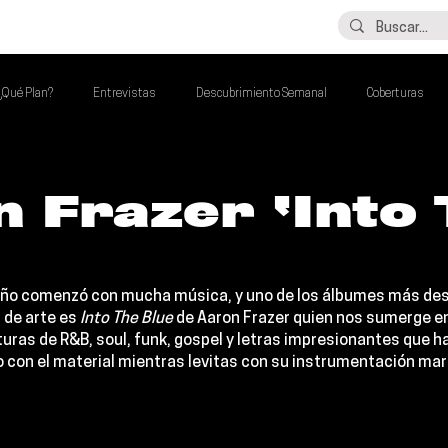
LO ÚLTIMO
CONTACTO
¿Qué Plan?
Entrevistas
Descubrimiento Semanal
Coberturas
alento Mexa Que Debes Escuchar
Flash Round
Imperdibles de la Semana
 Frazer ‘Into
de la Semana
Talento Mexa Semanal
Álbumes de la Semana
año comenzó con mucha música, y uno de los álbumes más des
 de arte es 
Into The Blue
 de 
Aaron Frazer 
quien nos sumerge e
turas de R&B, soul, funk, gospel y letras impresionantes que h
con el material mientras levitas con su instrumentación mara