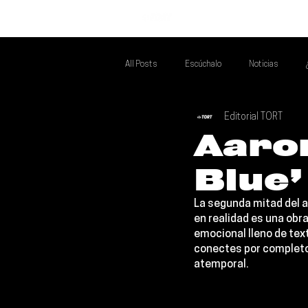
INICIO
All Posts
Escúchalo
Noticias
Editorial TORT
Si Te Gusta... Te Recomendamos A...
T
Aaron
Blue’
Poder Latino Que Descubrir
Mejores 
La segunda mitad del 
en realidad es una obra
emocional lleno de tex
conectes por completo 
atemporal.