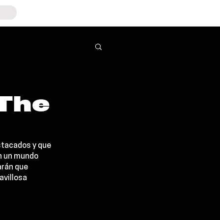
 The
tacados y que 
n un mundo 
arán que 
villosa 