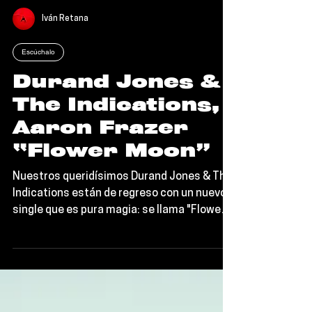
Iván Retana
Escúchalo
Durand Jones &
The Indications,
Aaron Frazer
“Flower Moon”
Nuestros queridísimos Durand Jones & The
Indications están de regreso con un nuevo
single que es pura magia: se llama "Flower
Moon". Esta joyita es el segundo adelanto
de su esperadísimo nuevo álbum, Flowers,