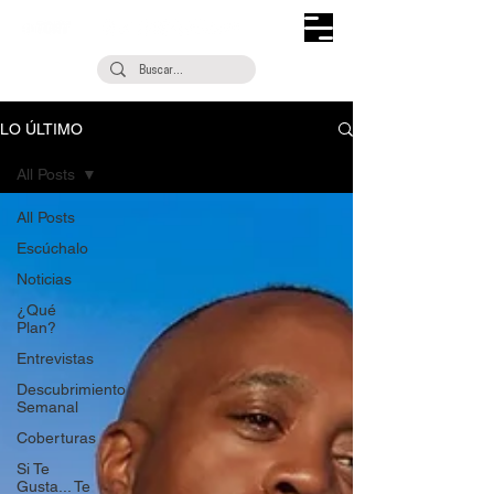
LO ÚLTIMO
All Posts
All Posts
Escúchalo
Noticias
¿Qué
Plan?
Entrevistas
Descubrimiento
Semanal
Coberturas
Si Te
Gusta... Te