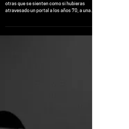
Hay canciones que suenan a hoy, y hay
otras que se sienten como si hubieras
atravesado un portal a los años 70, a una
sala con paneles de madera, alfombras
pachonas y un sonido sinfónico que te
abraza el alma. Eso es exactamente lo que
pasa con “Let’s Take Our Time”, el nuevo
sencillo de Durand Jones & The Indications
junto al falsete de oro de Aaron Frazer.