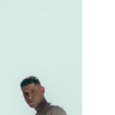
que llega para alegrarnos la vida el próximo
27 de junio a través de Dead Oceans.