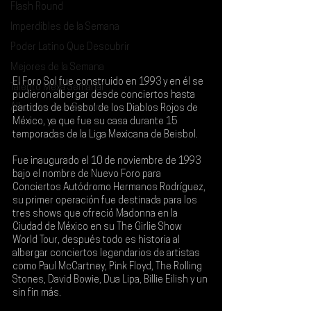
Flash Round
Imperdibles de la Semana
Poder Latino Que Descubrir
Mejores de la Semana
El 
Foro Sol
 fue construido en 1993 y en él se 
Talento Mexa Semanal
pudieron albergar desde conciertos hasta 
Álbumes de la Semana
partidos de béisbol de los Diablos Rojos de 
México, ya que fue su casa durante 15 
temporadas de la Liga Mexicana de Beisbol. 
Fue inaugurado el 10 de noviembre de 1993 
bajo el nombre de Nuevo Foro para 
Conciertos Autódromo Hermanos Rodríguez, 
su primer operación fue destinada para los 
tres shows que ofreció 
Madonna 
en la 
Ciudad de México en su 
The Girlie Show 
World Tour
, después todo es historia al 
albergar conciertos legendarios de artistas 
como 
Paul McCartney, Pink Floyd, The Rolling 
Stones, David Bowie, Dua Lipa, Billie Eilish
 y un 
sin fin más.