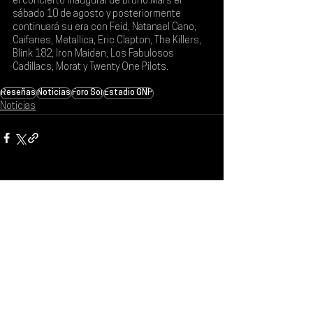
el concierto inaugural de 
Bruno Mars el 
sábado 10 de agosto
 y posteriormente 
continuará su era con 
Feid, Natanael Cano, 
Caifanes, Metallica, Eric Clapton, The Killers, 
Blink 182, Iron Maiden, Los Fabulosos 
Cadillacs, Morat y Twenty One Pilots
.
Reseñas
Noticias
Foro Sol
Estadio GNP
Noticias
Ver todo
Entradas recientes