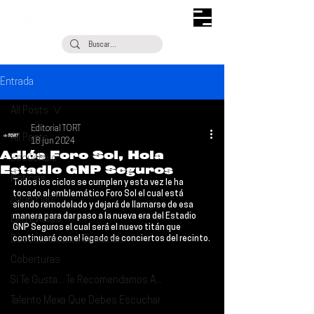
Entrada
All Posts
Editorial TORT
All Posts
18 jun 2024
Adiós Foro Sol, Hola
Escúchalo
Estadio GNP Seguros
Noticias
Todos los ciclos se cumplen y esta vez le ha 
tocado al emblemático 
Foro Sol
 el cual está 
¿Qué Plan?
siendo remodelado y dejará de llamarse de esa 
manera para dar paso a la nueva era del 
Estadio 
Entrevistas
GNP Seguros
 el cual será el nuevo titán que 
Descubrimiento Semanal
continuará con el legado de conciertos del recinto.
Coberturas
Si Te Gusta... Te Recomendamos A...
Talento Mexa Que Debes Escuchar