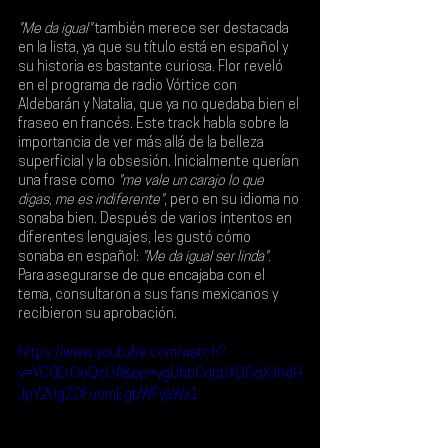
"Me da igual"
 también merece ser destacada 
en la lista, ya que su título está en español y 
su historia es bastante curiosa. Flor reveló 
en el programa de radio 
Vórtice 
con 
Aldebarán y Natalia
, que ya no quedaba bien el 
fraseo en francés. Este track habla sobre la 
importancia de ver más allá de la belleza 
superficial y la obsesión. Inicialmente querían 
una frase como
 "me vale un carajo lo que 
digas, me es indiferente"
, pero en su idioma no 
sonaba bien. Después de varios intentos en 
diferentes lenguajes, les gustó cómo 
sonaba en español: 
"Me da igual ser linda"
. 
Para asegurarse de que encajaba con el 
tema, consultaron a sus fans mexicanos y 
recibieron su aprobación. 
https://www.youtube.com/watch?
v=YC0ErOoQcUA&pp=ygUbbCdpbXDDqXJhdH
JpY2UgZGFuemEgbWFyaWx1