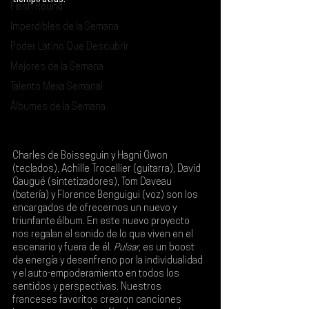
tiempo atrás.
Flash Round
Imperdibles de la Semana
Poder Latino Que Descubrir
Mejores de la Semana
Talento Mexa Semanal
Álbumes de la Semana
Charles de Boisseguin y Hagni Gwon 
(teclados), Achille Trocellier (guitarra), David 
Gaugué (sintetizadores), Tom Daveau 
(batería) y Florence Benguigui (voz) son los 
encargados de ofrecernos un nuevo y 
triunfante álbum. En este nuevo proyecto 
nos regalan el sonido de lo que viven en el 
escenario y fuera de él. 
Pulsar
, es un boost 
de energía y desenfreno por la individualidad 
y el auto-empoderamiento en todos los 
sentidos y perspectivas. Nuestros 
franceses favoritos crearon canciones 