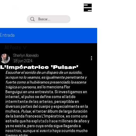
Entrada
All Posts
Sherlyn Acevedo
All Posts
18 jun 2024
L'impératrice ‘Pulsar’
Escúchalo
Escuchar el sonido de un disparo de un suicidio, 
Noticias
aunque no lo veamos, es igualmente penetrante y 
fuerte como si hubiéramos presenciado la escena 
¿Qué Plan?
trágica en persona
, así lo menciona 
Flor 
Benguigui
 en una entrevista. Si investigamos en 
Entrevistas
internet, el pulso se define como el latido 
intermitente de las arterias, perceptible en 
Descubrimiento Semanal
diversas partes del cuerpo y especialmente en la 
muñeca. 
Pulsar
, el tercer álbum de larga duración 
Coberturas
de la banda francesa 
L'Impératrice
, es como una 
Si Te Gusta... Te Recomendamos A...
estrella que ha explotado hace millones de años y 
ya no existe, pero cuya onda sigue llegando a 
Talento Mexa Que Debes Escuchar
nosotros, aunque el evento haya ocurrido mucho 