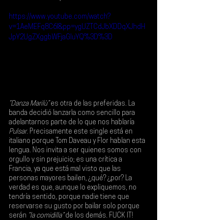
https://www.youtube.com/watch?
v=1AeMEFq8C6I&pp=ygUZTCdJbXDDqXJhdH
JpY2UgZXggbWFjaGluYQ%3D%3D
“Danza Marilù”
 es otra de las preferidas. La 
banda decidió lanzarla como sencillo para 
adelantarnos parte de lo que nos hablaría 
Pulsar
. Precisamente este single está en 
italiano porque 
Tom Daveau
 y 
Flor 
hablan esta 
lengua. Nos invita a ser quienes somos con 
orgullo y sin prejuicio; es una crítica a 
Francia, ya que está mal visto que las 
personas mayores bailen, ¿qué? ¿por? La 
verdad es que, aunque lo expliquemos, no 
tendría sentido, porque nadie tiene que 
reservarse su gusto por bailar solo porque 
serán 
“la comidilla” 
de los demás. FUCK IT!