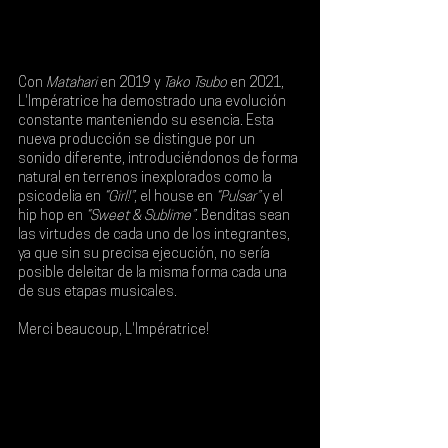
Con 
Matahari 
en 2019 y 
Tako Tsubo 
en 2021, 
L'Impératrice 
ha demostrado una evolución 
constante manteniendo su esencia. Esta 
nueva producción se distingue por un 
sonido diferente, introduciéndonos de forma 
natural en terrenos inexplorados como la 
psicodelia en 
“Girl!”
, el house en 
“Pulsar”
 y el 
hip hop en 
“Sweet & Sublime”
. Benditas sean 
las virtudes de cada uno de los integrantes, 
ya que sin su precisa ejecución, no sería 
posible deleitar de la misma forma cada una 
de sus etapas musicales. 
Merci beaucoup, L'Impératrice!