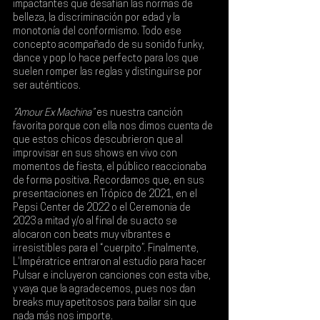
impactantes que desafían las normas de 
belleza, la discriminación por edad y la 
monotonía del conformismo. Todo ese 
concepto acompañado de su sonido funky, 
dance y pop lo hace perfecto para los que 
suelen romper las reglas y distinguirse por 
ser auténticos. 
“Amour Ex Machina”
 es nuestra canción 
favorita porque con ella nos dimos cuenta de 
que estos chicos descubrieron que al 
improvisar en sus shows en vivo con 
momentos de fiesta, el público reaccionaba 
de forma positiva. Recordamos que, en sus 
presentaciones en 
Trópico 
de 2021, en el 
Pepsi Center
 de 2022 o el 
Ceremonia 
de 
2023 a mitad y/o al final de su acto se 
alocaron con beats muy vibrantes e 
irresistibles para el “cuerpito”. Finalmente, 
L'Impératrice 
entraron al estudio para hacer 
Pulsar 
e incluyeron canciones con esta vibe, 
y vaya que la agradecemos, pues nos dan 
breaks muy apetitosos para bailar sin que 
nada más nos importe. 