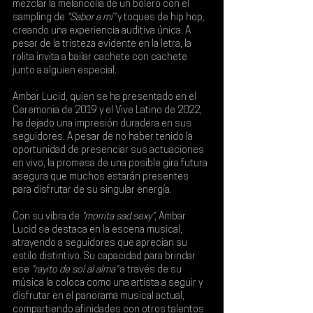
mezclar la melancolía de un bolero con el 
sampling de 
"Sabor a mí"
 y toques de hip hop, 
creando una experiencia auditiva única. A 
pesar de la tristeza evidente en la letra, la 
rolita invita a bailar cachete con cachete 
junto a alguien especial.
Ambar Lucid, quien se ha presentado en el 
Ceremonia de 2019 y el Vive Latino de 2022, 
ha dejado una impresión duradera en sus 
seguidores. A pesar de no haber tenido la 
oportunidad de presenciar sus actuaciones 
en vivo, la promesa de una posible gira futura 
asegura que muchos estarán presentes 
para disfrutar de su singular energía. 
Con su vibra de 
"morrita sad sexy"
, Ambar 
Lucid se destaca en la escena musical, 
atrayendo a seguidores que aprecian su 
estilo distintivo. Su capacidad para brindar 
ese
 "rayito de sol al alma"
 a través de su 
música la coloca como una artista a seguir y 
disfrutar en el panorama musical actual, 
compartiendo afinidades con otros talentos 