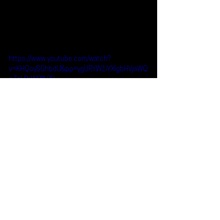
https://www.youtube.com/watch?
v=KHQoySGhbdU&pp=ygURYW1iYXIgbHVjaWQ
gZnLDrW8%3D
Reseñas
Escúchalo
Ambar Lucid
Escúchalo