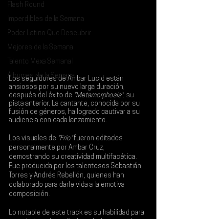
Flash Round
Imperdibles de la Semana
Poder Latino Que Descubrir
Mejores de la Semana
Talento Mexa Semanal
Álbumes de la Semana
Los seguidores de 
Ambar Lucid
 están 
ansiosos por su nuevo larga duración, 
después del éxito de 
"Metamorphosis"
, su 
pista anterior. La cantante, conocida por su 
fusión de géneros, ha logrado cautivar a su 
audiencia con cada lanzamiento.
Los visuales de
 "Frío"
 fueron editados 
personalmente por Ambar Crúz, 
demostrando su creatividad multifacética. 
Fue producida por los talentosos Sebastián 
Torres y Andrés Rebellón, quienes han 
colaborado para darle vida a la emotiva 
composición.
Lo notable de este track es su habilidad para 