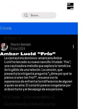
Entrada
All Posts
Sherlyn Acevedo
All Posts
5 mar 2024
Ambar Lucid “Frío”
Escúchalo
La cantautora dominico-americana 
Ambar 
Noticias
Lucid
 ha lanzado su nuevo sencillo titulado 
"Frío"
, 
una cautivadora melodía que explora la temática 
¿Qué Plan?
de lo gélido de una relación. La canción, que 
presenta la intrigante pregunta "¿dime por qué te 
Entrevistas
pienso si eres tan frío?", resuena con la 
experiencia de enfrentar la indiferencia de alguien 
Descubrimiento Semanal
a quien se ama. El corazón parece congelarse por 
el desinterés y el desapego de esa persona. 
Coberturas
Si Te Gusta... Te Recomendamos A...
Talento Mexa Que Debes Escuchar