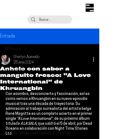
Entrada
All Posts
Sherlyn Acevedo
All Posts
25 ene 2024
Anhelo con sabor a
Escúchalo
manguito fresco: “A Love
Noticias
International” de
Khruangbin
¿Qué Plan?
Con asombro, desconcierto y fascinación, así es 
Entrevistas
como vemos a 
Khruangbin 
en su nuevo episodio 
musical tras una década de trayectoria. Su 
Descubrimiento Semanal
admiración al trabajo surrealista del artista belga 
René Magritte
 es un completo acierto en el primer 
Coberturas
single
 “A Love International”
, de su próximo álbum 
Si Te Gusta... Te Recomendamos A...
titulado 
A LA SALA
, que saldrá el 
5 de abril
, por 
Dead 
Oceans
 en colaboración con 
Night Time Stories 
Talento Mexa Que Debes Escuchar
Ltd
. 