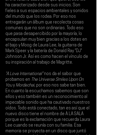
ha caracterizado desde sus inicios. Son 
fieles a sus espacios ambientales y sonidos 
del mundo que los rodea. Por eso nos 
entregarán un álbum que recolecta cosas 
comunes que no son ordinarias. Todo eso 
que pasa desapercibido por la mayoría, lo 
encapsulan muy bien gracias a los dotes en 
el bajo y Moog de Laura Lee, la guitarra de 
Mark Speer y la batería de Donald Ray "DJ" 
Johnson Jr. Así es como hacen el vínculo de 
su inspiración al trabajo de Magritte.
“A Love International” 
nos da el sabor que 
probamos en 
The Universe Smiles Upon On 
You
 y 
Mordechai
, por eso nos sabe tan bien. 
En cuanto la escuchamos sabemos que son 
ellos y eso también es un reconocimiento al 
impecable sonido que ha cautivado nuestros 
oídos. Todo está conectado, tan es así que el 
nuevo disco tiene el nombre de A LA SALA 
porque es la exclamación que recuerda Laura 
Lee cuando se reunía con su familia. Esa 
memoria se proyecta en un disco que juntó 