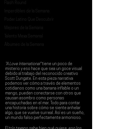
Flash Round
Imperdibles de la Semana
Poder Latino Que Descubrir
Mejores de la Semana
Talento Mexa Semanal
Álbumes de la Semana
“A Love International”
 tiene un poco de 
misterio y eso hace que sea un goce visual 
debido al trabajo del reconocido creativo 
Scott Dungate
. En esta pieza narrativa 
podemos ver cómo a través de elementos 
cotidianos como una banana inflable o un 
mango, pueden conectarse con otros que 
causan asombro como personas 
encapuchadas en el mar. Todo para contar 
una historia sobre cómo se siente anhelar 
algo, que se vuelve surreal. Así es un sueño, 
un mundo falso perfectamente armonioso. 
El trío texano sabe bien qué quiere, eso los 