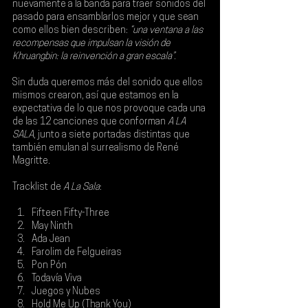
nuevamente a la banda para traer sonidos del 
pasado para ensamblarlos mejor y que sean 
como ellos bien describen:
 “una ventana a las 
recompensas que impulsan la visión de 
Khruangbin
: la reinvención a gran escala”.
Sin duda queremos más del sonido que ellos 
mismos crearon, así que estamos en la 
expectativa de lo que nos provoque cada una 
de las 12 canciones que conforman 
A LA 
SALA
, junto a siete portadas distintas que 
también emulan al surrealismo de René 
Magritte. 
Tracklist de 
A La Sala
:
Fifteen Fifty-Three
May Ninth
Ada Jean
Farolim de Felgueiras
Pon Pón
Todavía Viva
Juegos y Nubes
Hold Me Up (Thank You)