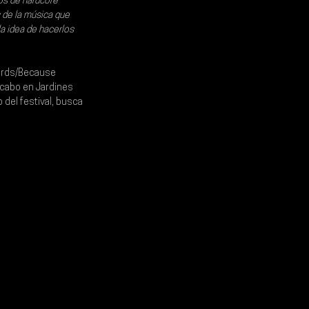
os de hardcore 
 de la música que 
 idea de hacerlos 
cords/Because 
 cabo en 
Jardines 
del festival, busca 