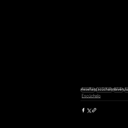
Reseñas
Escúchalo
Vaivén
Ju
Escúchalo