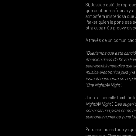
Sí, 
Justice 
está de regreso
que contiene la fuerza y l
atmósfera misteriosa que J
Parker
 quien le pone esa s
otra capa más groovy-disc
A través de un comunicad
"Queríamos que esta canción
iteración disco de Kevin Par
para escribir melodías que s
música electrónica pura y l
instantáneamente de un géne
'One Night/All Night'. 
Junto al sencillo también l
Night/All Night": "Les sugerí
con crear una pieza como es
pulmones humanos y una luz
Pero eso no es todo ya que