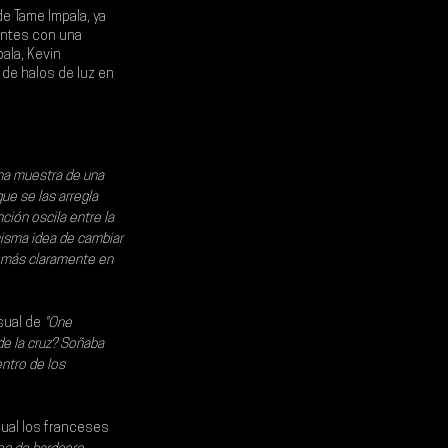
de 
Tame Impala
, ya 
antes con una 
pala
, 
Kevin 
de halos de luz en 
na muestra de una 
ue se las arregla 
ción oscila entre la 
misma idea de cambiar 
e más claramente en 
sual de 
"One 
de la cruz? Soñaba 
ntro de los 
cual los franceses 