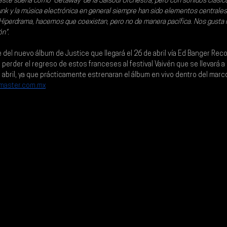
 este suena como 'Getaway' de la Salsoul Orchestra, pero con sonidos clásic
funk y la música electrónica en general siempre han sido elementos centrales
perdrama, hacemos que coexistan, pero no de manera pacífica. Nos gusta la
ón".
 del nuevo álbum de Justice que llegará el 
26 de abril vía Ed Banger Re
s perder el regreso de estos franceses al festival 
Vaivén 
que se llevará a
abril, 
ya que prácticamente estrenaran el álbum en vivo dentro del marco 
master.com.mx
.