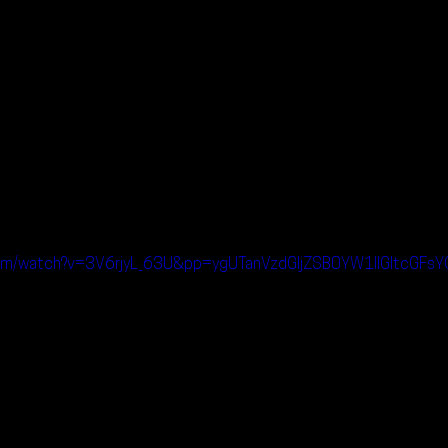
.com/watch?v=3V6rjyL_63U&pp=ygUTanVzdGljZSB0YW1lIGltcG