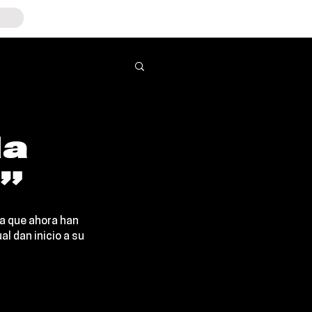
la
t”
a que ahora han 
al dan inicio a su 