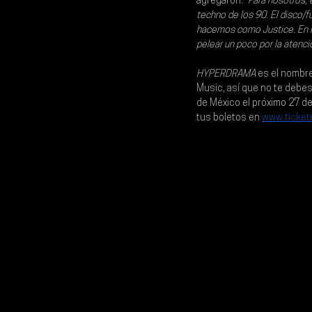
agregaron: 
"Para nosotros,
techno de los 90. El disco/
hacemos como Justice. En Hi
pelear un poco por la atenci
HYPERDRAMA 
es el nombre
Music
, así que no te debe
de México
 el próximo 
27 de 
tus boletos en 
www.ticket