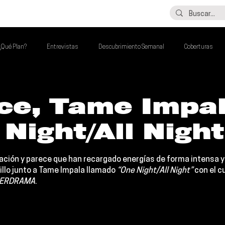
LO ÚLTIMO
CONTACTO
¿Qué Plan?
Entrevistas
Descubrimiento Semanal
Coberturas
alento Mexa Que Debes Escuchar
Flash Round
Imperdibles de la Semana
ce, Tame Impa
Night/All Nigh
de la Semana
Talento Mexa Semanal
Álbumes de la Semana
nación y parece que han recargado energías de forma intensa y
llo junto a 
Tame Impala
 llamado 
“One Night/All Night” 
con el cu
ERDRAMA
.