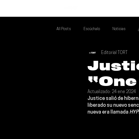
INICIO
All Posts
Escúchalo
Noticias
Editorial TORT
Si Te Gusta... Te Recomendamos A...
T
Justi
“One 
Poder Latino Que Descubrir
Mejores 
Actualizado:
24 ene 2024
Justice 
salió de hiber
liberado su nuevo senci
nueva era llamada 
HYP