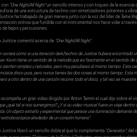
 con 
“One Night/All Night”
 un sencillo intenso y con toques de la esencia 
a euforia de una estructura de techno con sintetizadores potentes y vibr
ustice ha trabajado de gran manera junto con la voz del líder de 
Tame Im
ensación onírica que fundida con el instrumental nos hace volar a través 
o de bajos y percusiones.
o Justice comentó acerca de 
“One Night/All Night”
: 
 sonara como si una iteración dark/techno de Justice hubiera encontrado u
ker. Kevin tiene un sentido de la melodía que es fascinante en el sentido de q
e sienten simples y naturales, pero muy peculiares al mismo tiempo. Esta can
a música disco pura, pero nunca tienes las dos cosas al mismo tiempo. Esta 
ro a otro dentro de una canción recorre todo el disco, y tal vez se muestr
o acompaña un gran video dirigido por Anton Tammi el cual dijo sobre el vi
 que ¿qué tal si nos sumergimos? ¿Y si su video musical fuera un viaje dentro 
ta. Un objeto extraño y experimental que parece una iluminación delirante de
 estroboscópica alrededor de un corazón humano".
 Justice liberó un sencillo doble al que lo complementa 
"Generator"
,
 del 