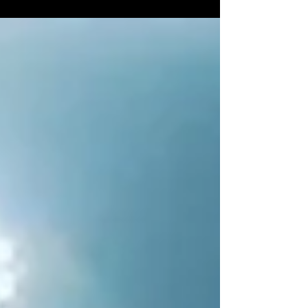
superó la espera, sino que acaba de elevar
la vara de la música electrónica global. Tras
tres años de silencio, Angèle ha vuelto a la
escena y no lo hizo sola: se alió con los
titanes del french touch, Justice, para
soltar una joya titulada “What You Want”.