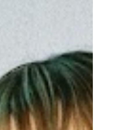
con “What You Want” —la colaboración de
culto entre la realeza del pop belga Angèle y
las deidades del french touch Justice— no
es una simple edición de club. Es un
renacimiento oscuro, audaz e imposible de
ignorar que ha llegado de la mano de Angèle
VL Records y Because Music.