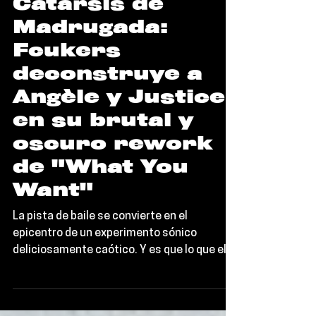
Noticias
Catarsis de
Madrugada:
Fcukers
deconstruye a
Angèle y Justice
en su brutal y
oscuro rework
de "What You
Want"
La pista de baile se convierte en el
epicentro de un experimento sónico
deliciosamente caótico. Y es que lo que el
trío neoyorquino Fcukers acaba de hacer