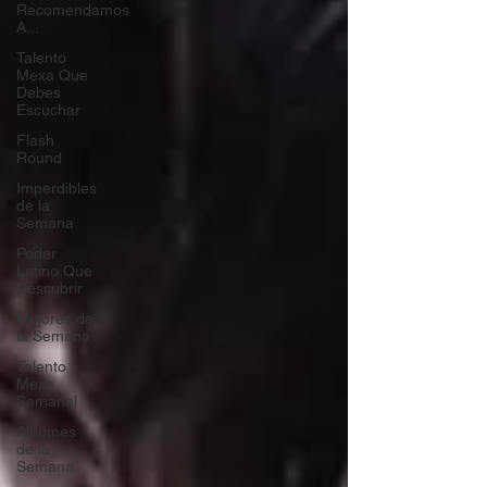
Recomendamos
A...
Talento
Mexa Que
Debes
Escuchar
Flash
Round
Imperdibles
de la
Semana
Poder
Latino Que
Descubrir
Mejores de
la Semana
Talento
Mexa
Semanal
Álbumes
de la
Semana