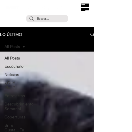
LO ÚLTIMO
All Posts
All Posts
Escúchalo
Noticias
¿Qué
Plan?
Entrevistas
Descubrimiento
Semanal
Coberturas
Si Te
Gusta... Te