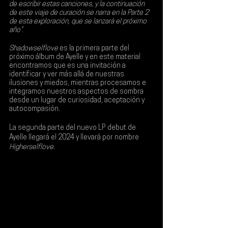
de escribir estas canciones, y la continuación 
de este viaje de curación se narra en la Parte 2 
de esta exploración, que se lanzará el próximo 
año”.
Shadowselflove 
es la primera parte del 
próximo álbum de Ayelle y en este material 
encontramos que es una invitación a 
identificar y ver más allá de nuestras 
ilusiones y miedos, mientras procesamos e 
integramos nuestros aspectos de sombra 
desde un lugar de curiosidad, aceptación y 
autocompasión.
La segunda parte del nuevo LP debut de 
Ayelle llegará el 2024 y llevará por nombre 
Higherselflove
.