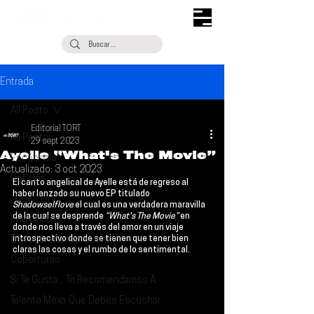
Entrada
All Posts
Editorial TORT
All Posts
29 sept 2023
Ayelle “What's The Movie”
Escúchalo
Actualizado:
3 oct 2023
Noticias
El canto angelical de Ayelle está de regreso al 
haber lanzado su nuevo EP titulado 
¿Qué Plan?
Shadowselflove 
el cual es una verdadera maravilla 
de la cual se desprende
 “What's The Movie”
 en 
Entrevistas
donde nos lleva a través del amor en un viaje 
Descubrimiento Semanal
introspectivo donde se tienen que tener bien 
claras las cosas y el rumbo de lo sentimental.
Coberturas
Si Te Gusta... Te Recomendamos A...
Talento Mexa Que Debes Escuchar