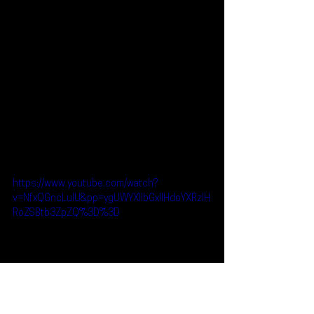
https://www.youtube.com/watch?
v=NfxQGncLuIU&pp=ygUWYXllbGxlIHdoYXRzIH
RoZSBtb3ZpZQ%3D%3D