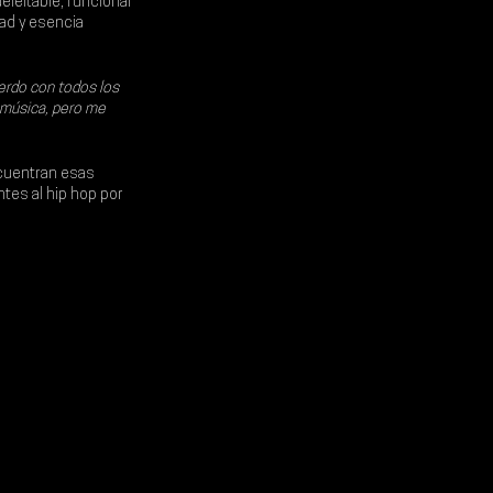
eleitable, funcional 
ad y esencia 
erdo con todos los 
 música, pero me 
ncuentran esas 
tes al hip hop por 