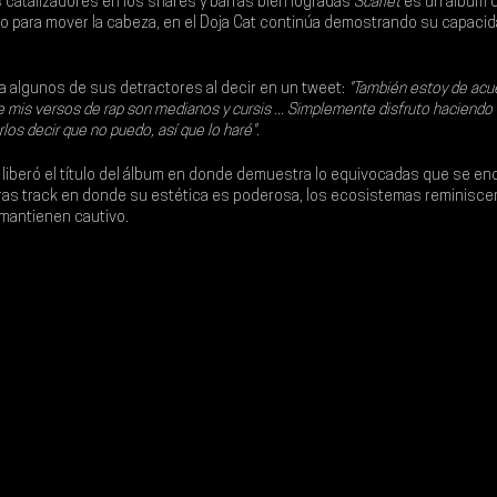
 catalizadores en los snares y barras bien logradas 
Scarlet 
es un álbum d
to para mover la cabeza, en el 
Doja Cat
 continúa demostrando su capacid
a algunos de sus detractores al decir en un tweet:
 "También estoy de acu
de mis versos de rap son medianos y cursis ... Simplemente disfruto haciendo
os decir que no puedo, así que lo haré".
 liberó el título del álbum en donde demuestra lo equivocadas que se e
tras track en donde su estética es poderosa, los ecosistemas reminiscen
mantienen cautivo.