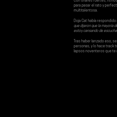
Con snares fuertes, ritmos
para pasar el rato y perfec
multitalentosa.
Doja Cat había respondido 
que dijeron que la mayoría 
estoy cansando de escucharl
Tras haber lanzado eso, se
personas, y lo hace track 
lapsos noventeros que te 