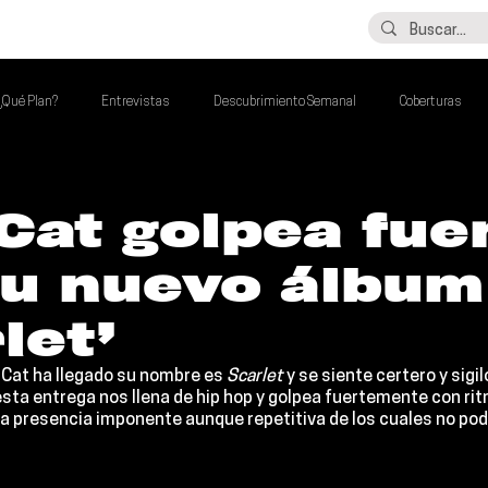
LO ÚLTIMO
CONTACTO
¿Qué Plan?
Entrevistas
Descubrimiento Semanal
Coberturas
alento Mexa Que Debes Escuchar
Flash Round
Imperdibles de la Semana
Cat golpea fue
su nuevo álbum
de la Semana
Talento Mexa Semanal
Álbumes de la Semana
let’
 Cat
 ha llegado su nombre es 
Scarlet 
y se siente certero y sigi
esta entrega nos llena de hip hop y golpea fuertemente con rit
una presencia imponente aunque repetitiva de los cuales no po