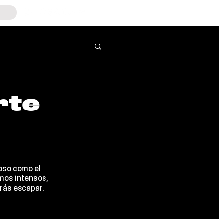
rte
loso como el 
mos intensos, 
drás escapar.