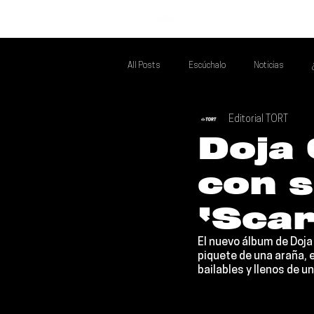
INICIO
All Posts
Escúchalo
Noticias
Editorial TORT
Si Te Gusta... Te Recomendamos A...
T
Doja 
con 
Poder Latino Que Descubrir
Mejores 
‘Scar
El nuevo álbum de 
Doja
piquete de una araña, 
bailables y llenos de 