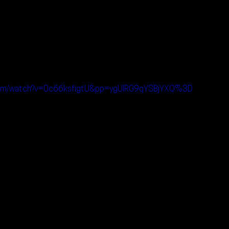
.com/watch?v=0c66ksfigtU&pp=ygUIRG9qYSBjYXQ%3D