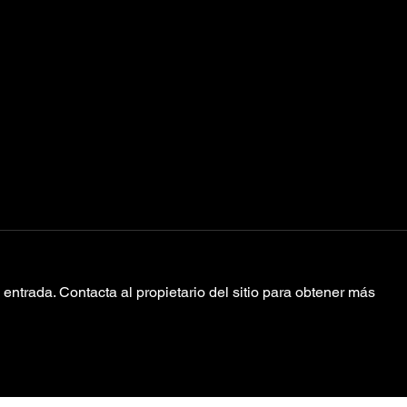
entrada. Contacta al propietario del sitio para obtener más
Rumbo a
RP
Trópico,
Me
Poolside estrena