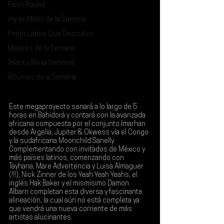
Flash Round
Imperdibles de la Semana
Poder Latino Que Descubrir
Mejores de la Semana
Talento Mexa Semanal
Álbumes de la Semana
Este megaproyecto sonará a lo largo de 5 
horas en 
Bahidorá 
y contará con la avanzada 
africana compuesta por el conjunto 
Imarhan 
desde Argelia, Jupiter & Okwess vía el Congo 
y la sudafricana Moonchild Sanelly. 
Complementando con invitados de México y 
más países latinos, comenzando con 
Tayhana, Mare Advertencia y Luisa Almaguer 
(!!!), Nick Zinner de los Yeah Yeah Yeahs, el 
inglés Hak Baker y el mismísimo Damon 
Albarn
 completan esta diversa y fascinante 
alineación, la cual aún no está completa ya 
que vendrá una nueva corriente de más 
artistas alucinantes.