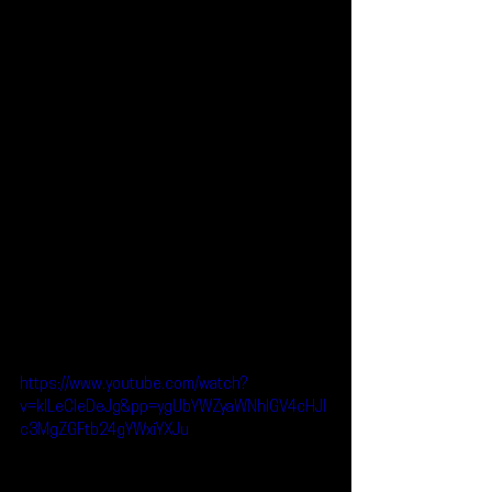
https://www.youtube.com/watch?
v=kILeCIeDeJg&pp=ygUbYWZyaWNhIGV4cHJl
c3MgZGFtb24gYWxiYXJu