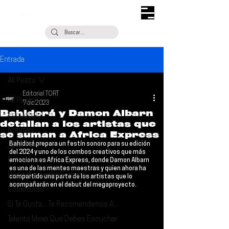
Entrada
All Posts
Editorial TORT
All Posts
7 dic 2023
Bahidorá y Damon Albarn
Escúchalo
detallan a los artistas que
Noticias
se suman a Africa Express
Bahidorá 
prepara un festín sonoro para su edición 
¿Qué Plan?
del 2024 y uno de los combos creativos que más 
Entrevistas
emociona es 
Africa Express
, donde 
Damon Albarn
es una de las mentes maestras y quien ahora ha 
Descubrimiento Semanal
compartido una parte de los artistas que lo 
acompañarán en el debut del megaproyecto.
Coberturas
Si Te Gusta... Te Recomendamos A...
Talento Mexa Que Debes Escuchar