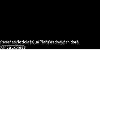
Reseñas
Noticias
Qué Plan
Festival
Bahidorá
Africa Express
Noticias
¿Qué Plan?
Ver todo
Entradas recientes