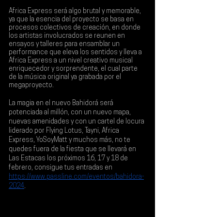
Africa Express 
será algo brutal y memorable, 
ya que la esencia del proyecto se basa en 
procesos colectivos de creación, en donde 
los artistas involucrados se reunen en 
ensayos y talleres para ensamblar un 
performance que eleva los sentidos y lleva a 
Africa Express a un nivel creativo musical 
enriquecedor y sorprendente, el cual parte 
de la música original ya grabada por el 
megaproyecto.
La magia en el nuevo Bahidorá será 
potenciada al millón, con un nuevo mapa, 
nuevas amenidades y con un cartel de locura 
liderado por 
Flying Lotus, Tayni, Africa 
Express, YoSoyMatt
 y muchos más, no te 
quedes fuera de la fiesta que se llevará en 
Las Estacas los próximos 
16, 17 y 18 de 
febrero
, consigue tus entradas en 
https://www.passline.com/eventos/bahidora-
2024
.