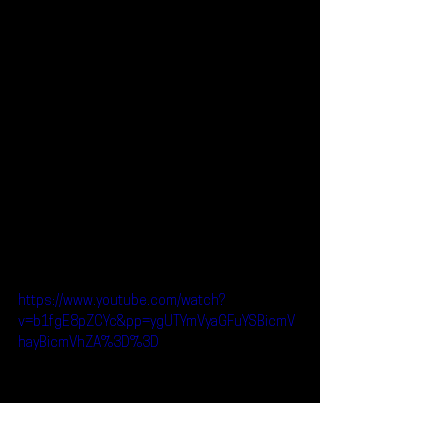
https://www.youtube.com/watch?
v=b1fgE8pZCYc&pp=ygUTYmVyaGFuYSBicmV
hayBicmVhZA%3D%3D