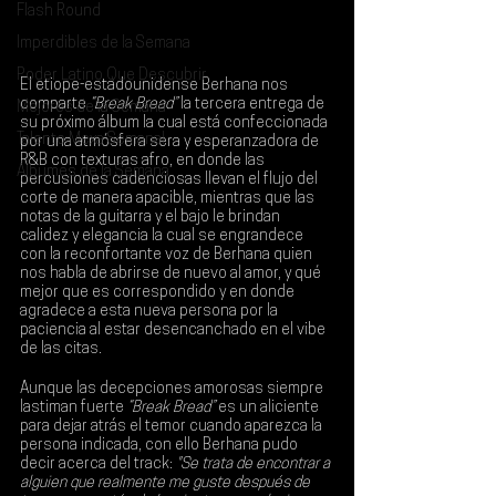
Flash Round
Imperdibles de la Semana
Poder Latino Que Descubrir
El etiope-estadounidense 
Berhana 
nos 
comparte 
“Break Bread”
 la tercera entrega de 
Mejores de la Semana
su próximo álbum la cual está confeccionada 
Talento Mexa Semanal
por una atmósfera sera y esperanzadora de 
R&B con texturas afro, en donde las 
Álbumes de la Semana
percusiones cadenciosas llevan el flujo del 
corte de manera apacible, mientras que las 
notas de la guitarra y el bajo le brindan 
calidez y elegancia la cual se engrandece 
con la reconfortante voz de Berhana quien 
nos habla de abrirse de nuevo al amor, y qué 
mejor que es correspondido y en donde 
agradece a esta nueva persona por la 
paciencia al estar desencanchado en el vibe 
de las citas.
Aunque las decepciones amorosas siempre 
lastiman fuerte 
“Break Bread”
 es un aliciente 
para dejar atrás el temor cuando aparezca la 
persona indicada, con ello Berhana pudo 
decir acerca del track: 
"Se trata de encontrar a 
alguien que realmente me guste después de 