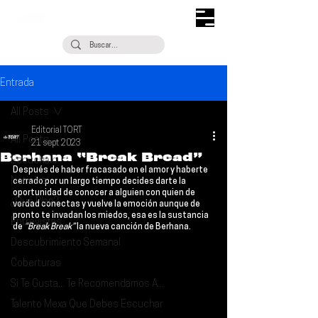
Entrada
All Posts
Editorial TORT
All Posts
21 sept 2023
Berhana “Break Bread”
Escúchalo
Después de haber fracasado en el amor y haberte 
Noticias
cerrado por un largo tiempo decides darte la 
oportunidad de conocer a alguien con quien de 
¿Qué Plan?
verdad conectas y vuelve la emoción aunque de 
pronto te invadan los miedos, esa es la sustancia 
Entrevistas
de
 “Break Break”
 la nueva canción de 
Berhana
.
Descubrimiento Semanal
Coberturas
Si Te Gusta... Te Recomendamos A...
Talento Mexa Que Debes Escuchar