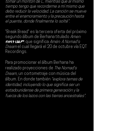
tomar un montón de L, mientras que al mismo 
tiempo tengo que recordarme a mí mismo que 
debo reducir la velocidad. La canción se mueve 
entre el enamoramiento y la precaución hasta 
el puente, donde finalmente lo solté".
"Break Bread" es la tercera oferta del próximo 
segundo álbum de Berhana titulado 
Amen: 
የዘላን ህልም
, que significa 
Amén: A Nomad's 
Dream
 el cual llegará el 
20 de octubre vía EQT 
Recordings
.
Para promocionar el álbum Berhana ha 
realizado proyecciones de 
The Nomad's 
Dream
, un cortometraje con música del 
álbum. En donde también 
"explora temas de 
identidad, incluyendo lo que significa ser un 
estadounidense de primera generación y la 
fuerza de los lazos con las tierras ancestrales".