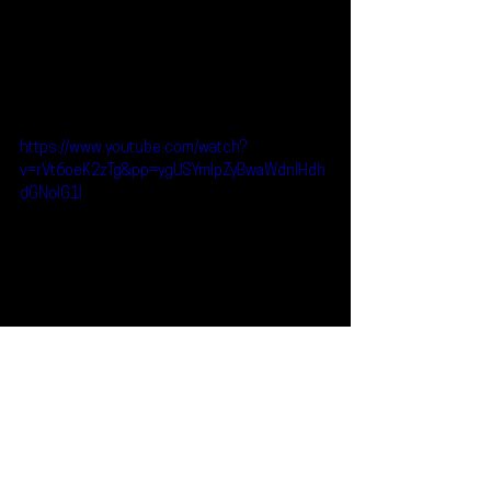
https://www.youtube.com/watch?
v=rVt6oeK2zTg&pp=ygUSYmlpZyBwaWdnIHdh
dGNoIG1l
Reseñas
Escúchalo
Biig Piig
Escúchalo