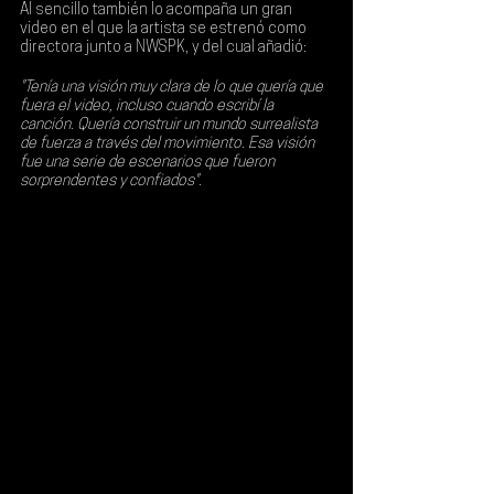
Al sencillo también lo acompaña un gran 
video en el que la artista se estrenó como 
directora junto a 
NWSPK
, y del cual añadió:
"Tenía una visión muy clara de lo que quería que 
fuera el video, incluso cuando escribí la 
canción. Quería construir un mundo surrealista 
de fuerza a través del movimiento. Esa visión 
fue una serie de escenarios que fueron 
sorprendentes y confiados".