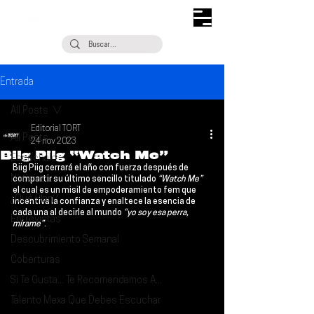
Entrada
All Posts
Editorial TORT
All Posts
24 nov 2023
Biig Piig “Watch Me”
Escúchalo
Biig Piig 
cerrará el año con fuerza después de 
Noticias
compartir su último sencillo titulado
 “Watch Me” 
el cual es un misil de empoderamiento fem que 
¿Qué Plan?
incentiva la confianza y enaltece la esencia de 
cada una al decirle al mundo
 “yo soy esa perra, 
Entrevistas
mírame”
.
Descubrimiento Semanal
Coberturas
Si Te Gusta... Te Recomendamos A...
Talento Mexa Que Debes Escuchar