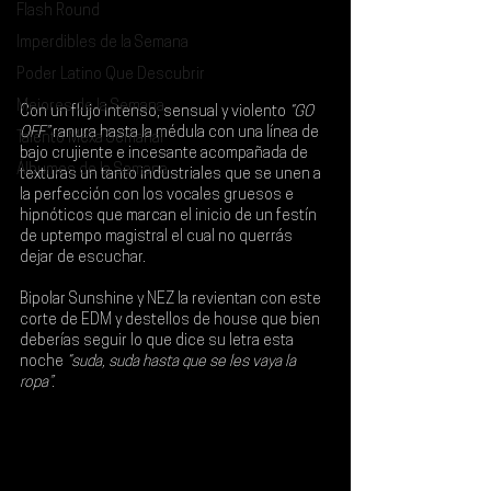
Flash Round
Imperdibles de la Semana
Poder Latino Que Descubrir
Mejores de la Semana
Con un flujo intenso, sensual y violento
 “GO 
OFF”
 ranura hasta la médula con una línea de 
Talento Mexa Semanal
bajo crujiente e incesante acompañada de 
Álbumes de la Semana
texturas un tanto industriales que se unen a 
la perfección con los vocales gruesos e 
hipnóticos que marcan el inicio de un festín 
de uptempo magistral el cual no querrás 
dejar de escuchar.
Bipolar Sunshine 
y 
NEZ 
la revientan con este 
corte de EDM y destellos de house que bien 
deberías seguir lo que dice su letra esta 
noche
 “suda, suda hasta que se les vaya la 
ropa”.