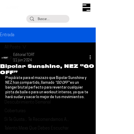
Entrada
All Posts
Editorial TORT
All Posts
11 jun 2024
Bipolar Sunshine, NEZ “GO
Escúchalo
OFF”
Noticias
Prepárate para el mazazo que 
Bipolar Sunshine
 y 
NEZ 
han compartido, llamado 
“GO OFF”
 es un 
¿Qué Plan?
banger brutal perfecto para reventar cualquier 
pista de baile o para un workout intenso, ya que te 
Entrevistas
hará sudar y sacar lo mejor de tus movimientos.
Descubrimiento Semanal
Coberturas
Si Te Gusta... Te Recomendamos A...
Talento Mexa Que Debes Escuchar