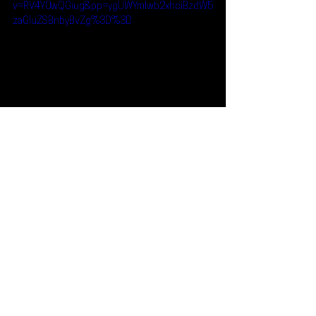
v=RV4Y0wQGiug&pp=ygUWYmlwb2xhciBzdW5
zaGluZSBnbyBvZg%3D%3D
Reseñas
Escúchalo
Bipolar Sunshine
NEZ
Escúchalo
Ver todo
Entradas recientes