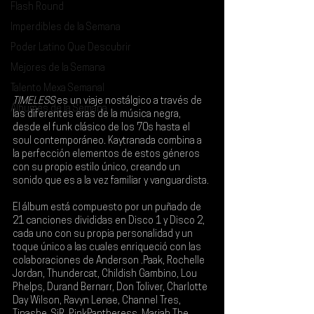
Flash Round
Imperdibles de la Semana
Poder Latino Que Descubrir
Mejores de la Semana
Talento Mexa Semanal
TIMELESS 
es un viaje nostálgico a través de 
Álbumes de la Semana
las diferentes eras de la música negra, 
desde el funk clásico de los 70s hasta el 
soul contemporáneo. 
Kaytranada 
combina a 
la perfección elementos de estos géneros 
con su propio estilo único, creando un 
sonido que es a la vez familiar y vanguardista.
El álbum está compuesto por un puñado de 
21 canciones divididas en Disco 1 y Disco 2, 
cada uno con su propia personalidad y un 
toque único a las cuales enriqueció con las 
colaboraciones de 
Anderson .Paak, Rochelle 
Jordan, Thundercat, Childish Gambino, Lou 
Phelps, Durand Bernarr, Don Toliver, Charlotte 
Day Wilson, Ravyn Lenae, Channel Tres, 