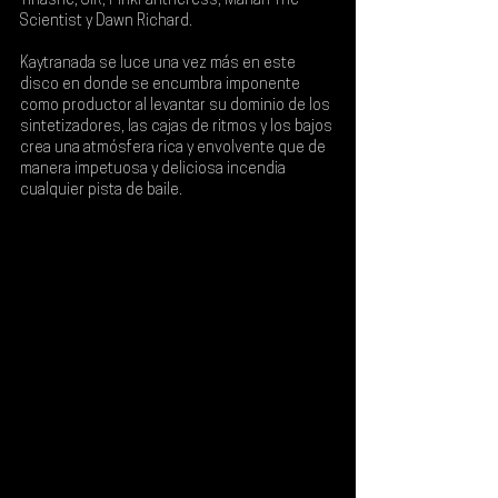
Tinashe, SiR, PinkPantheress, Mariah The 
Scientist y Dawn Richard
.
Kaytranada se luce una vez más en este 
disco en donde se encumbra imponente 
como productor al levantar su dominio de los 
sintetizadores, las cajas de ritmos y los bajos 
crea una atmósfera rica y envolvente que de 
manera impetuosa y deliciosa incendia 
cualquier pista de baile.