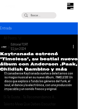
Entrada
All Posts
Editorial TORT
All Posts
11 jun 2024
Kaytranada estrenó
Escúchalo
‘Timeless’, su bestial nuevo
Noticias
álbum con Anderson .Paak,
Childish Gambino y más
¿Qué Plan?
El canadiense 
Kaytranada 
vuelve a deleitarnos con 
Entrevistas
su magia musical en su nuevo álbum, 
TIMELESS
. Un 
disco que explora a fondo los géneros del funk, el 
Descubrimiento Semanal
soul, el dance y la electrónica, con una producción 
impecable y un sonido fresco y original.
Coberturas
Si Te Gusta... Te Recomendamos A...
Talento Mexa Que Debes Escuchar