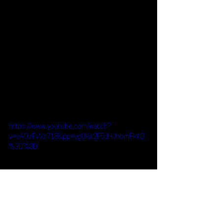
https://www.youtube.com/watch?
v=vAOzFvVz718&pp=ygUKa2F5dHJhbmFkYQ
%3D%3D
Reseñas
Noticias
Kaytranada