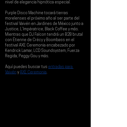
nivel de elegancia hipnótica especial.
Purple Disco Machine tocará tierras 
morelenses el próximo año al ser parte del 
festival 
Vaivén en Jardines de México
 junto a 
Justice, L’Impératrice, Black Coffee y más
. 
Mientras que 
DJ Falcon tendrá un B2B brutal 
con Étienne de Crécy y Boombass en el 
festival AXE Ceremonia encabezado por 
Kendrick Lamar, LCD Soundsystem, Fuerza 
Regida, Peggy Gou y más
.
Aquí puedes buscar tus
entradas para 
Vaivén
y
AXE Ceremonia
.