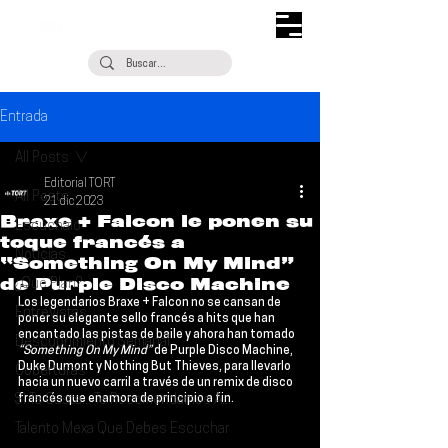
Entrada
All Posts
Editorial TORT
All Posts
21 dic 2023
Braxe + Falcon le ponen su
Escúchalo
toque francés a
Noticias
“Something On My Mind”
de Purple Disco Machine
¿Qué Plan?
Los legendarios 
Braxe + Falcon
 no se cansan de 
Entrevistas
poner su elegante sello francés a hits que han 
encantado las pistas de baile y ahora han tomado 
Descubrimiento Semanal
“Something On My Mind”
 de 
Purple Disco Machine
, 
Duke Dumont
 y 
Nothing But Thieves
, para llevarlo 
Coberturas
hacia un nuevo carril a través de un remix de disco 
Si Te Gusta... Te Recomendamos A...
francés que enamora de principio a fin.
Talento Mexa Que Debes Escuchar