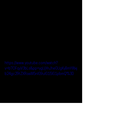
https://www.youtube.com/watch?
v=b7OFqyV3bLs&pp=ygUjYnJheGUgKyBmYWxj
b24gc29tZXRoaW5nIG9uIG15IG1pbmQ%3D