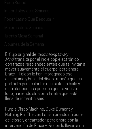
Flash Round
Imperdibles de la Semana
Poder Latino Que Descubrir
Mejores de la Semana
Talento Mexa Semanal
Álbumes de la Semana
El flujo original de 
“Something On My 
Mind”
 transita por el indie pop electrónico 
con trazos resplandecientes que te invitan a 
mover suavemente el cuerpo, pero ahora 
Braxe + Falcon
 le han impregnado ese 
dinamismo y brillo del disco francés que es 
perfecto para calentar una pista de baile y 
disfrutar con esa persona que te vuelve 
loco, haciendo alusión a la letra que está 
llena de romanticismo.
Purple Disco Machine, Duke Dumont y 
Nothing But Thieves
 habían creado un corte 
delicioso y encantador, pero ahora con la 
intervención de Braxe + Falcon lo llevan a un 