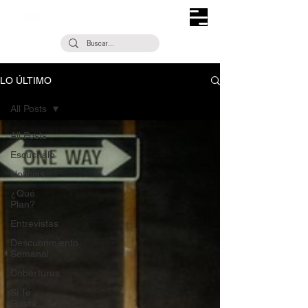
LO ÚLTIMO
All Posts
All Posts
Escúchalo
Noticias
¿Qué
Plan?
Entrevistas
Descubrimiento
Semanal
Coberturas
Si Te
Gusta... Te