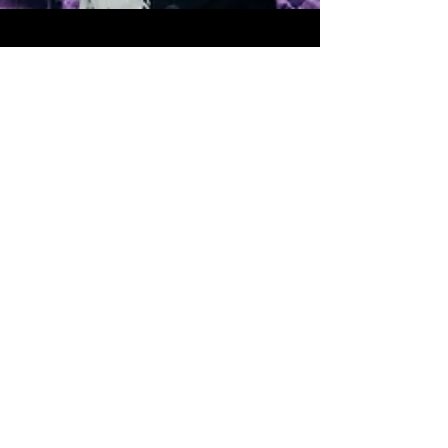
Editorial TORT
Noticias
Purple Disco
Machine, Nile
Rodgers,
Sheensea y
Benjamin