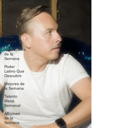
Recomendamos
A...
Talento
Mexa Que
Debes
Escuchar
Flash
Round
Imperdibles
de la
Semana
Poder
Latino Que
Descubrir
Mejores de
la Semana
Talento
Mexa
Semanal
Álbumes
de la
Semana