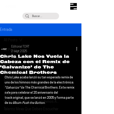
Entrada
All Posts
Editorial TORT
All Posts
2 sept 2025
Chris Lake Nos Vuela la
Escúchalo
Cabeza con el Remix de
Noticias
'Galvanize' de The
Chemical Brothers
¿Qué Plan?
Chris Lake 
acaba lanzó su tan esperado remix de 
Entrevistas
uno de los himnos más grandes de la electrónica: 
Descubrimiento Semanal
"Galvanize"
 de 
The Chemical Brothers
. Este remix 
sale para 
celebrar el 20 aniversario del 
Coberturas
track origina
l, que se lanzó en 2005 y forma parte 
Si Te Gusta... Te Recomendamos A...
de su álbum 
Push the Button.
Talento Mexa Que Debes Escuchar