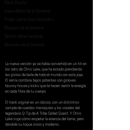
Flash Round
Imperdibles de la Semana
Poder Latino Que Descubrir
Mejores de la Semana
Talento Mexa Semanal
Álbumes de la Semana
La nueva versión ya se había convertido en un hit en 
los sets de 
Chris Lake
, que ha estado prendiendo 
las pistas de baile de todo el mundo con esta joya. 
El remix combina bajos potentes con grooves 
bouncy house y kicks que te hacen sentir la energía 
en cada fibra de tu cuerpo.
El track original es un clásico, con un distintivo 
sample de cuerdas marroquíes y los vocales del 
legendario Q-Tip de A Tribe Called Quest. Y Chris 
Lake supo cómo respetar la esencia del tema, pero 
dándole su toque único y moderno.