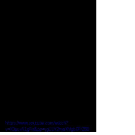
https://www.youtube.com/watch?
v=X0puvN1gFis&pp=ygUUY2hyaXMgbGFrZSB