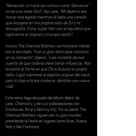
"Remezclar un track tan icónico como 'Galvanize' 
no es una tarea fácil"
, dijo Lake.
 "Mi objetivo era 
honrar ese legado mientras le daba una versión 
que encajara en mis propios sets de DJ y mi 
discografía. Estoy súper feliz con el equilibrio que 
logré entre el original y mi propio estilo"
.
Incluso 
The Chemical Brothers
 se mostraron felices 
con el resultado. 
"Fue un gran éxito para nosotros 
en su momento"
, dijeron, 
"y es increíble darnos 
cuenta de que todavía tiene tanta influencia. Nos 
encanta la forma en que Chris le puso su propio 
sello. Logró mantener el espíritu original del track, 
pero lo trajo a la era moderna, dándole una nueva 
vida"
. 
Este remix llega después del álbum debut de 
Lake,
 Chemistry
, y de sus colaboraciones con 
Disclosure
, 
Atrip 
y 
Sammy Virji
. Por su parte, The 
Chemical Brothers siguen con su gira mundial, 
prendiendo la fiesta en lugares como Ibiza, Nueva 
York y San Francisco.