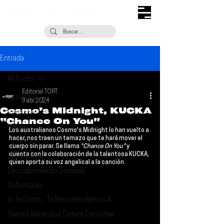
Entrada
All Posts
Editorial TORT
All Posts
3 abr 2024
Cosmo’s Midnight, KUCKA
Escúchalo
“Chance On You”
Noticias
Los australianos 
Cosmo's Midnight
 lo han vuelto a 
hacer, nos traen un temazo que te hará mover el 
¿Qué Plan?
cuerpo sin parar. Se llama 
"Chance On You"
 y 
cuenta con la colaboración de la talentosa 
KUCKA
, 
Entrevistas
quien aporta su voz angelical a la canción.
Descubrimiento Semanal
Coberturas
Si Te Gusta... Te Recomendamos A...
Talento Mexa Que Debes Escuchar