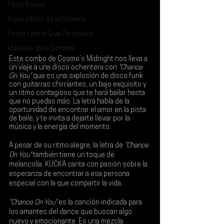
Flash Round
Imperdibles de la Semana
Poder Latino Que Descubrir
Mejores de la Semana
Este combo de 
Cosmo’s Midnight 
nos lleva a 
Talento Mexa Semanal
un viaje a una disco ochentera con 
"Chance 
On You"
 que es una explosión de disco funk 
Álbumes de la Semana
con guitarras chirriantes, un bajo exquisito y 
un ritmo contagioso que te hará bailar hasta 
que no puedas más. La letra habla de la 
oportunidad de encontrar el amor en la pista 
de baile, y te invita a dejarte llevar por la 
música y la energía del momento.
A pesar de su ritmo alegre, la letra de 
"Chance 
On You" 
también tiene un toque de 
melancolía. KUCKA canta con pasión sobre la 
esperanza de encontrar a esa persona 
especial con la que compartir la vida.
"Chance On You"
 es la canción indicada para 
los amantes del dance que buscan algo 
nuevo y emocionante. Es una mezcla 