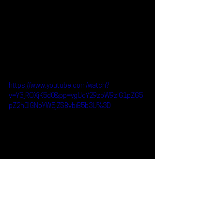
https://www.youtube.com/watch?
v=Y3_ROXjK5d0&pp=ygUdY29zbW9zIG1pZG5
pZ2h0IGNoYW5jZSBvbiB5b3U%3D
Reseñas
Escúchalo
Cosmo's Midnight
Escúchalo