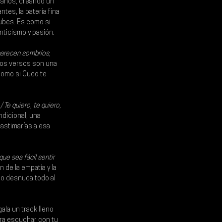
canos, creando un 
es, la batería fina 
ubes. Es como si 
nticismo y pasión.
 parecen sombríos, 
ros versos son una 
como si Cuco te 
Te quiero, te quiero, 
ndicional, una 
astimarías a esa 
ue sea fácil sentir 
 de la empatía y la 
co desnuda todo al 
ala un track lleno 
ara escuchar con tu 