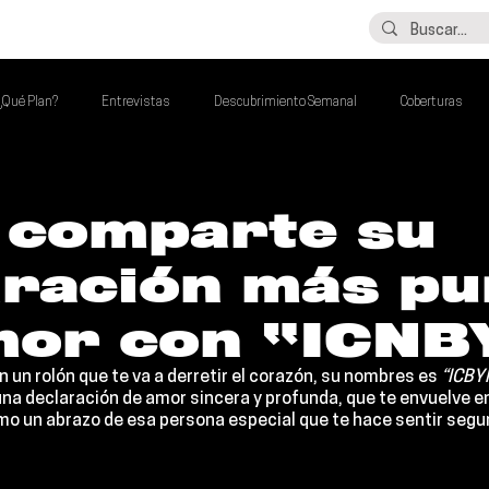
LO ÚLTIMO
CONTACTO
¿Qué Plan?
Entrevistas
Descubrimiento Semanal
Coberturas
alento Mexa Que Debes Escuchar
Flash Round
Imperdibles de la Semana
 comparte su
aración más pu
de la Semana
Talento Mexa Semanal
Álbumes de la Semana
mor con “ICNB
n un rolón que te va a derretir el corazón, su nombres es 
“ICBY
s una declaración de amor sincera y profunda, que te envuelve 
mo un abrazo de esa persona especial que te hace sentir segu