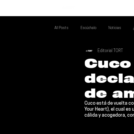
INICIO
All Posts
Escúchalo
Noticias
Editorial TORT
Si Te Gusta... Te Recomendamos A...
T
Cuco
decl
Poder Latino Que Descubrir
Mejores 
de a
Cuco 
está de vuelta co
Your Heart), el cual e
cálida y acogedora, co