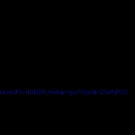
.com/watch?v=sU1bS9A_Xsw&pp=ygULY3VjbyBpY25ieWg%3D