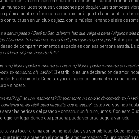
Cuco 
se desliza con maestría sobre los matices del soul con toques chi
 un mundo de luces tenues y corazones por doquier. Las trompetas vibrant
onea plácidamente se fusionan en una melodía que te hace sentir en las n
o con tu crush en un club de jazz, con la música llenando el aire de roma
s a dar un paseo / Seré tu San Valentín, haz que valga la pena / Algunos días
o / Conozco tu confianza, no es fácil, pero quiero que sepas".
 Estos prime
, un deseo de compartir momentos especiales con esa persona amada. Es 
 cuidarte, déjame hacerte feliz"
.
azón / Nunca podré romperte el corazón / Nunca podré romperte el corazón / 
esito, te necesito, oh, cariño"
. El estribillo es una declaración de amor inco
cción. Practicamente Cuco te ayuda a hacer un juramento de que nunca l
ro y sincero.
tan mal? / ¿Eras una marioneta? Simplemente no podías desprenderte / Haré q
 confianza no es fácil, pero necesito que lo sepas"
. Estos versos nos hablan
sanar las heridas del pasado y construir un futuro juntos. Con esto Cu
efugio, un lugar donde esa persona pueda sentirse segura y amada.
e te va a tocar el alma con su honestidad y su sensibilidad. 
Cuco 
nos reg
, que te invita a creer en el poder del amor verdadero. Es una canción p