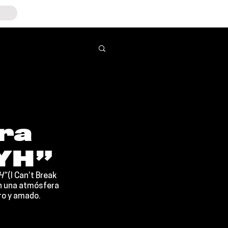
ra
YH”
H”
 (I Can’t Break 
en una atmósfera 
ro y amado.