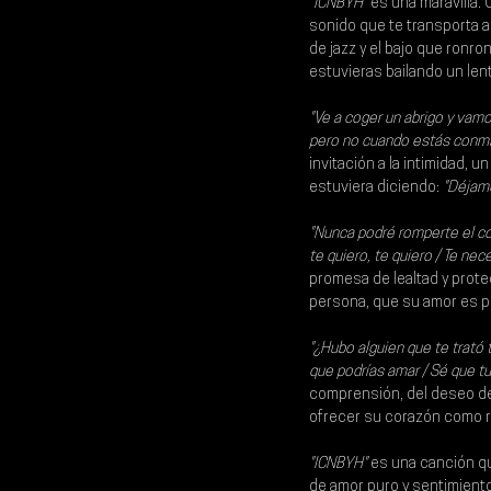
"ICNBYH"
 es una maravilla. 
sonido que te transporta a
de jazz y el bajo que ronr
estuvieras bailando un lent
"Ve a coger un abrigo y vamo
pero no cuando estás conmig
invitación a la intimidad
estuviera diciendo:
 "Déjame
"Nunca podré romperte el cor
te quiero, te quiero / Te nec
promesa de lealtad y prote
persona, que su amor es pu
"¿Hubo alguien que te trató 
que podrías amar / Sé que tu
comprensión, del deseo de 
ofrecer su corazón como r
"ICNBYH"
 es una canción qu
de amor puro y sentimiento