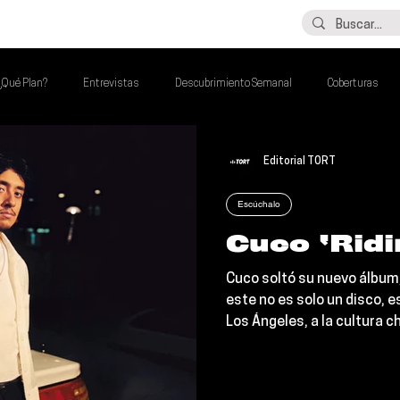
LO ÚLTIMO
CONTACTO
¿Qué Plan?
Entrevistas
Descubrimiento Semanal
Coberturas
lash Round
Imperdibles de la Semana
Poder Latino Que Descubrir
Editorial TORT
Escúchalo
a Semana
Cuco ‘Ridi
Cuco soltó su nuevo álbum, 
este no es solo un disco, e
Los Ángeles, a la cultura c
definen sus calles y, sobr
Lanzado bajo Interscope Re
ambicioso y emocionalmen