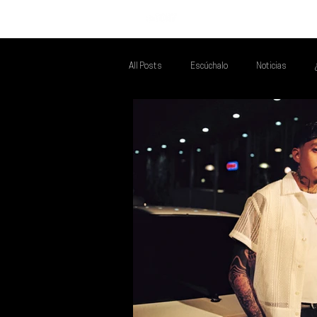
INICIO
All Posts
Escúchalo
Noticias
Talento Mexa Que Debes Escuchar
F
Talento Mexa Semanal
Álbumes de l