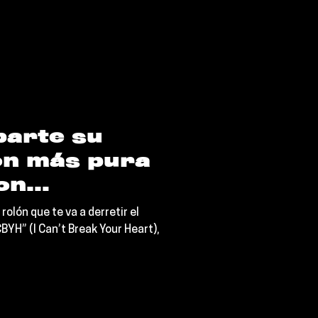
arte su
ón más pura
on
rolón que te va a derretir el
BYH” (I Can’t Break Your Heart),