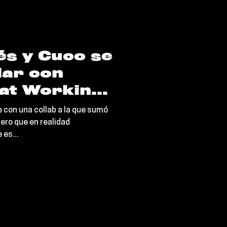
és y Cuco se
lar con
at Working
 con una collab a la que sumó
pero que en realidad
es...