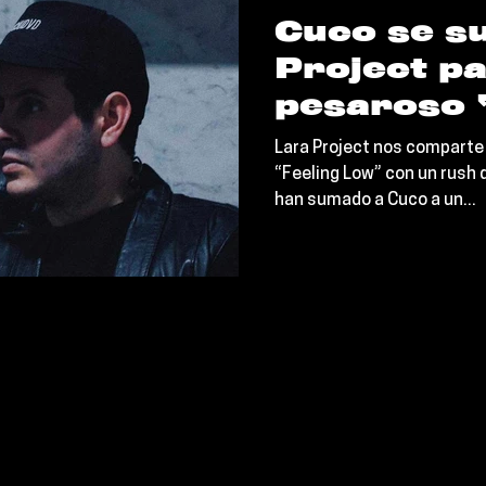
Cuco se s
Project pa
pesaroso 
Low”
Lara Project nos comparte 
“Feeling Low” con un rush 
han sumado a Cuco a un...