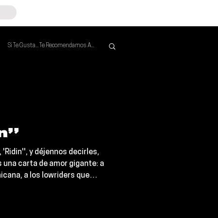
Si Te Gusta... Te Recomendamos A...
Mejores de la Semana
n’’
'Ridin'', y déjennos decirles,
s una carta de amor gigante: a
hicana, a los lowriders que
e todo, al SOUL con mayúsculas.
cords, Ridin' es el trabajo más
te resonante de Cuco hasta