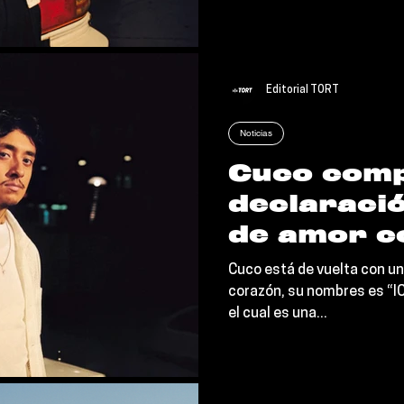
la...
Editorial TORT
Noticias
Cuco comp
declaraci
de amor c
“ICNBYH”
Cuco está de vuelta con un 
corazón, su nombres es “IC
el cual es una...