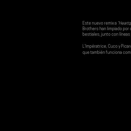
Este nuevo remix a 
“Heartq
Brothers
 han limpiado por 
bestiales, junto con líneas
L'Impératrice
, 
Cuco 
y 
Picar
que también funciona como 