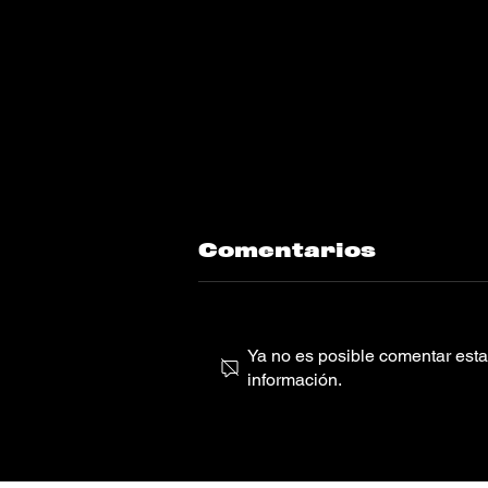
Comentarios
Ya no es posible comentar esta 
información.
ATRIP, Poté
“Look At Me
Dance”