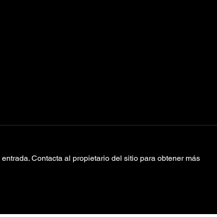
entrada. Contacta al propietario del sitio para obtener más
EL
Te dejamos los
horarios de
Trópico x