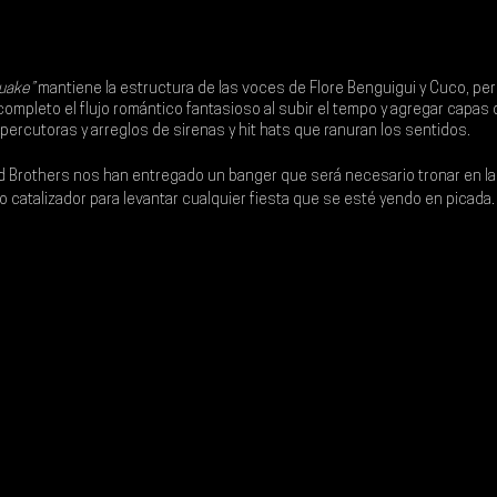
uake”
 mantiene la estructura de las voces de 
Flore Benguigui
 y 
Cuco
, per
completo el flujo romántico fantasioso al subir el tempo y agregar capas 
 percutoras y arreglos de sirenas y hit hats que ranuran los sentidos.
d Brothers 
nos han entregado un banger que será necesario tronar en las
catalizador para levantar cualquier fiesta que se esté yendo en picada.