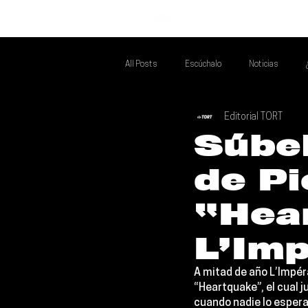
INICIO
All Posts
Escúchalo
Noticias
Editorial TORT
Si Te Gusta... Te Recomendamos A...
T
Súbel
de Pi
Poder Latino Que Descubrir
Mejores 
“Hea
L’Imp
A mitad de año 
L’Impér
“Heartquake”, el cual 
cuando nadie lo esperab