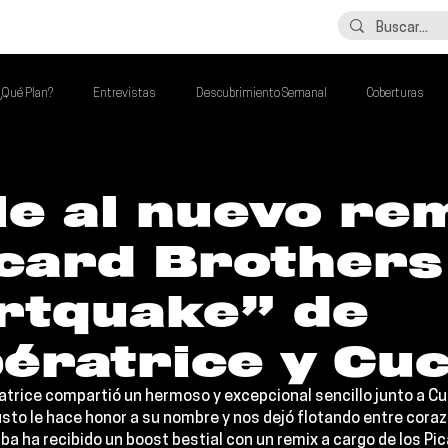
LO ÚLTIMO
CONTACTO
¿Qué Plan?
Entrevistas
Descubrimiento Semanal
Coberturas
alento Mexa Que Debes Escuchar
Flash Round
Imperdibles de la Semana
e al nuevo re
card Brothers
de la Semana
Talento Mexa Semanal
Álbumes de la Semana
rtquake” de
ératrice y Cu
atrice 
compartió un hermoso y excepcional sencillo junto a 
Cu
justo le hace honor a su nombre y nos dejó flotando entre cora
a ha recibido un boost bestial con un remix a cargo de los Pic