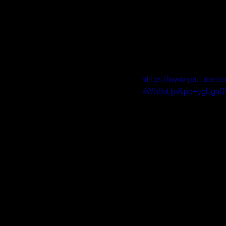
https://www.youtube.c
KW5BaUjo&pp=ygUgaG