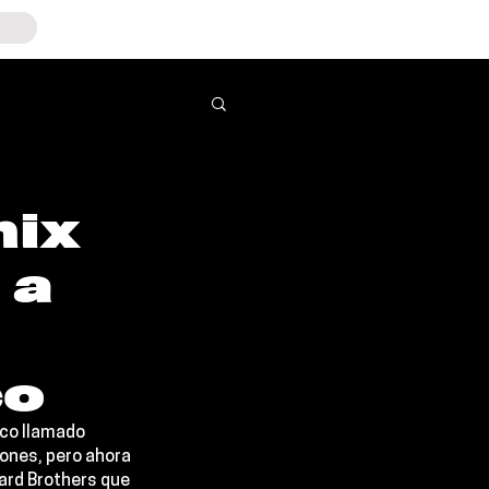
mix
 a
co
co 
llamado 
zones, pero ahora 
ard Brothers que 