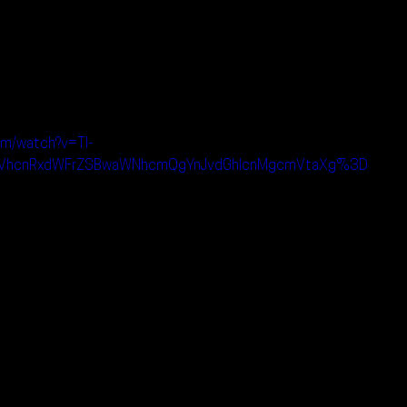
om/watch?v=Tl-
VhcnRxdWFrZSBwaWNhcmQgYnJvdGhlcnMgcmVtaXg%3D