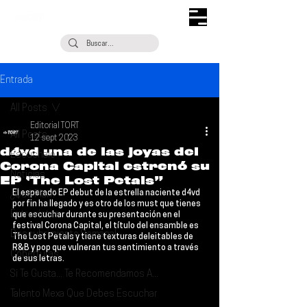
Entrada
All Posts
Editorial TORT
All Posts
12 sept 2023
d4vd una de las joyas del
Escúchalo
Corona Capital estrenó su
Noticias
EP ‘The Lost Petals”
El esperado 
EP 
debut de la estrella naciente 
d4vd 
¿Qué Plan?
por fin ha llegado y es otro de los must que tienes 
Entrevistas
que escuchar durante su presentación en el 
festival 
Corona Capital
, el título del ensamble es 
Descubrimiento Semanal
The Lost Petals
 y tiene texturas deleitables de 
R&B y pop que vulneran tus sentimiento a través 
Coberturas
de sus letras.
Si Te Gusta... Te Recomendamos A...
Talento Mexa Que Debes Escuchar