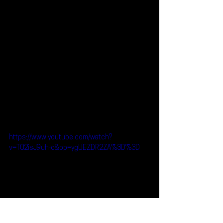
https://www.youtube.com/watch?
v=T02isJ9uh-o&pp=ygUEZDR2ZA%3D%3D