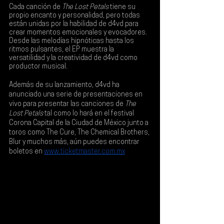
Cada canción de 
The Lost Petals
 tiene su 
propio encanto y personalidad, pero todas 
están unidas por la habilidad de d4vd para 
crear momentos emocionales y evocadores. 
Desde las melodías hipnóticas hasta los 
ritmos pulsantes, el EP muestra la 
versatilidad y la creatividad de d4vd como 
productor musical.
Además de su lanzamiento, d4vd ha 
anunciado una serie de presentaciones en 
vivo para presentar las canciones de 
The 
Lost Petals
 tal como lo hará en el festival 
Corona Capital
 de la Ciudad de México junto a 
toros como 
The Cure
, 
The Chemical Brothers
, 
Blur 
y muchos más, aún puedes encontrar 
boletos en 
www.ticketmaster.com.mx