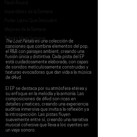
Flash Round
Imperdibles de la Semana
Poder Latino Que Descubrir
Mejores de la Semana
Talento Mexa Semanal
The Lost Petals 
es una colección de 
canciones que combina elementos del pop, 
Álbumes de la Semana
el R&B con paisajes ambient, creando una 
fusión única y distintiva. Cada pista del 
EP 
está cuidadosamente elaborada, con capas 
de sonidos meticulosamente construidas y 
texturas evocadoras que dan vida a la música 
de 
d4vd
.
El EP se destaca por su atmósfera etérea y 
su enfoque en la melodía y la armonía. Las 
composiciones de d4vd son ricas en 
detalles y matices, creando una experiencia 
auditiva inmersiva que invita a la reflexión y a 
la introspección. Las pistas fluyen 
suavemente entre sí, creando una narrativa 
musical cohesiva que lleva a los oyentes en 
un viaje sonoro.