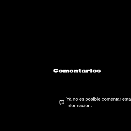
Comentarios
Ya no es posible comentar esta 
información.
Olivia Escuyos
“Get Together”