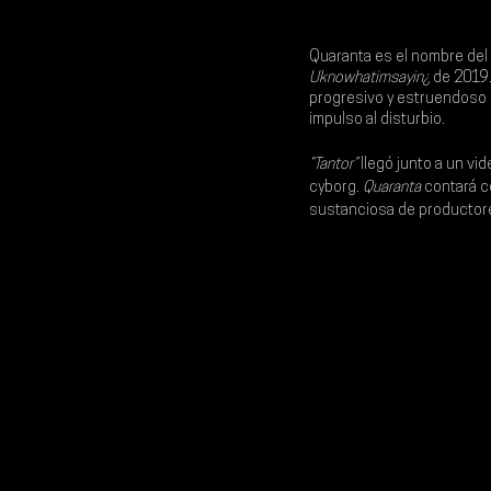
Quaranta es el nombre del 
Uknowhatimsayin¿
 de 2019.
progresivo y estruendoso e
impulso al disturbio.
“Tantor”
 llegó junto a un v
cyborg. 
Quaranta 
contará c
sustanciosa de productores