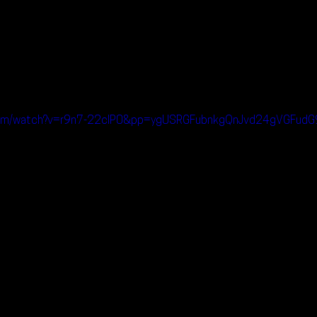
.com/watch?v=r9n7-22clP0&pp=ygUSRGFubnkgQnJvd24gVGFudG