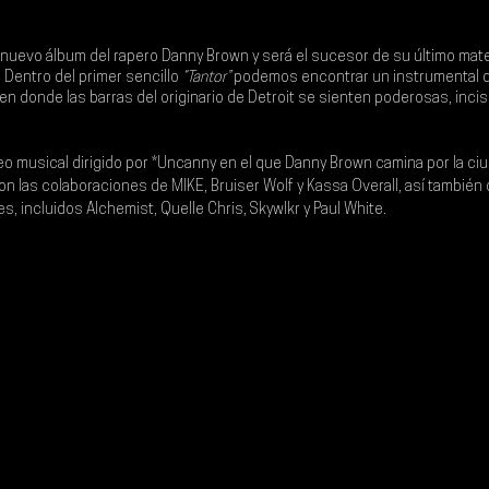
nuevo álbum del rapero Danny Brown y será el sucesor de su último mater
 Dentro del primer sencillo 
“Tantor”
 podemos encontrar un instrumental d
n donde las barras del originario de Detroit se sienten poderosas, incis
ideo musical dirigido por *Uncanny en el que Danny Brown camina por la ciu
on las colaboraciones de MIKE, Bruiser Wolf y Kassa Overall, así también 
, incluidos Alchemist, Quelle Chris, Skywlkr y Paul White.