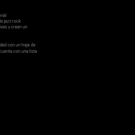
ial 
e jazz-rock 
ivas y crean un 
dad con un traje de 
cuenta con una lista 