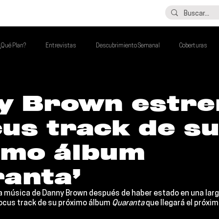
LO ÚLTIMO
CONTACTO
¿Qué Plan?
Entrevistas
Descubrimiento Semanal
Coberturas
alento Mexa Que Debes Escuchar
Flash Round
Imperdibles de la Semana
y Brown estre
cus track de s
de la Semana
Talento Mexa Semanal
Álbumes de la Semana
imo álbum
ranta’
a música de 
Danny Brown
 después de haber estado en una larg
focus track de su próximo álbum 
Quaranta 
que llegará el próxim