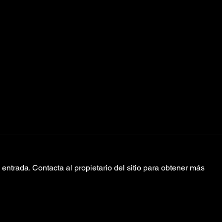
entrada. Contacta al propietario del sitio para obtener más
MU
Helado Negro
anuncia su