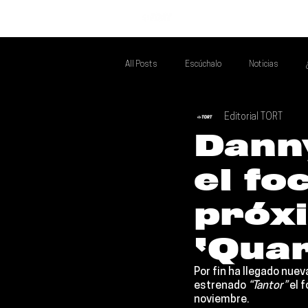
INICIO
All Posts
Escúchalo
Noticias
Editorial TORT
Si Te Gusta... Te Recomendamos A...
T
Dann
el fo
Poder Latino Que Descubrir
Mejores 
próx
‘Qua
Por fin ha llegado nuev
estrenado 
“Tantor”
 el 
noviembre.