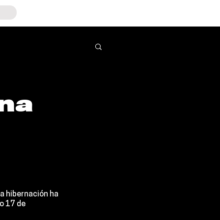
na
u
a hibernación ha 
o 17 de 