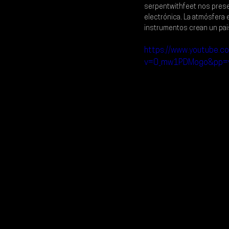
serpentwithfeet nos presen
electrónica. La atmósfera e
instrumentos crean un paisa
https://www.youtube.c
v=0_mw1PDMogo&pp=