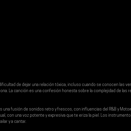
 dificultad de dejar una relación tóxica, incluso cuando se conocen las ve
sona. La canción es una confesión honesta sobre la complejidad de las re
es una fusión de sonidos retro y frescos, con influencias del R&B y Motow
ual, con una voz potente y expresiva que te eriza la piel. Los instrument
ailar y a cantar.