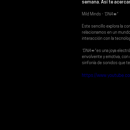
semana
. Así te acer
Mild Minds - 
"DNA ∞"
Este sencillo explora la co
relacionamos en un mundo 
interacción con la tecnolog
"DNA ∞"
 es una joya elect
envolvente y emotiva, con 
sinfonía de sonidos que te 
https://www.youtube