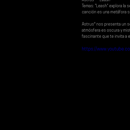
Astrus* - 
"Leash"
Temas: "Leash" explora la s
canción es una metáfora so
Astrus* nos presenta un so
atmósfera es oscura y mis
fascinante que te invita a 
https://www.youtube