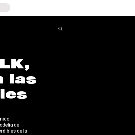
PLK,
 las
les
nido 
odelia de 
dibles de la 