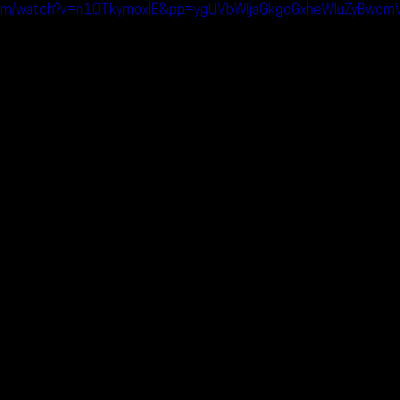
.com/watch?v=n10TkymoxIE&pp=ygUVbWljaGkgcGxheWluZyBwc