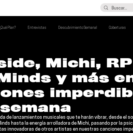
LO ÚLTIMO
CONTACTO
¿Qué Plan?
Entrevistas
Descubrimiento Semanal
Coberturas
alento Mexa Que Debes Escuchar
Flash Round
Imperdibles de la Semana
ide, Michi, R
Minds y más en
de la Semana
Talento Mexa Semanal
Álbumes de la Semana
iones imperdib
a semana
a de lanzamientos musicales que te harán vibrar, desde el so
Minds
 hasta la energía arrolladora de 
Michi
, pasando por la psic
tas innovadoras de otros artistas en nuestras 
canciones imper