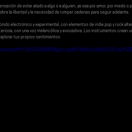
ensación de estar atado a algo o a alguien, ya sea por amor, por miedo o 
bre la libertad y la necesidad de romper cadenas para seguir adelante.
nido electrónico y experimental, con elementos de indie pop y rock alter
teriosa, con una voz melancólica y evocadora. Los instrumentos crean u
explorar tus propios sentimientos.
.com/watch?v=28-XRuN58fQ&pp=ygUNYXN0cnVzKiBsZWFzaA%