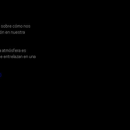
ón sobre cómo nos 
ión en nuestra 
a atmósfera es 
se entrelazan en una 
D