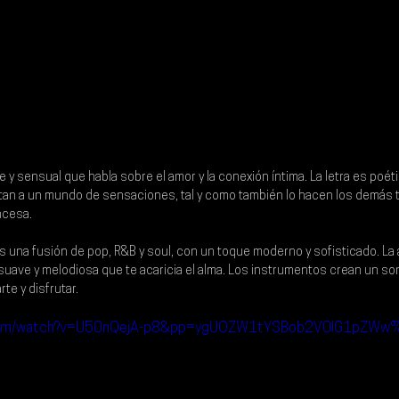
 y sensual que habla sobre el amor y la conexión íntima. La letra es poét
tan a un mundo de sensaciones, tal y como también lo hacen los demás 
ncesa.
una fusión de pop, R&B y soul, con un toque moderno y sofisticado. La 
suave y melodiosa que te acaricia el alma. Los instrumentos crean un son
rte y disfrutar.
e.com/watch?v=U50nQejA-p8&pp=ygUOZW1tYSBob2V0IG1pZWw