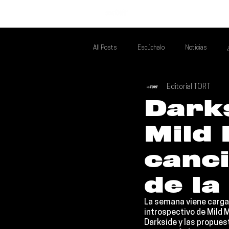
INICIO
All Posts
Escúchalo
Noticias
Editorial TORT
Si Te Gusta... Te Recomendamos A...
T
Darks
Mild 
Poder Latino Que Descubrir
Mejores 
canc
de l
La semana viene cargad
introspectivo de 
Mild 
Darkside 
y las propues