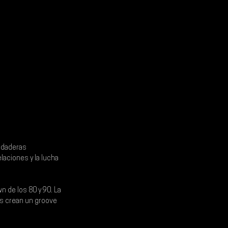
rdaderas 
laciones y la lucha 
n de los 80 y 90. La 
os crean un groove 