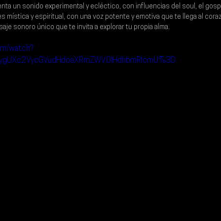
ta un sonido experimental y ecléctico, con influencias del soul, el gospe
s mística y espiritual, con una voz potente y emotiva que te llega al cora
je sonoro único que te invita a explorar tu propia alma.
om/watch?
ygUXc2VycGVudHdoaXRmZWV0IHdhbmRlcmU%3D