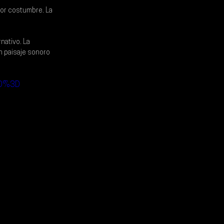
por costumbre. La 
nativo. La 
n paisaje sonoro 
3D%3D