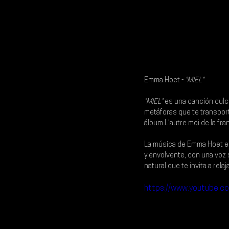
Emma Hoet -
 "MIEL" 
"MIEL"
 es una canción dulce
metáforas que te transpor
álbum L’autre moi de la fra
La música de Emma Hoet es 
y envolvente, con una voz 
natural que te invita a relaja
https://www.youtub