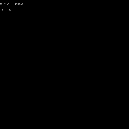
l y la música 
zón. Los 