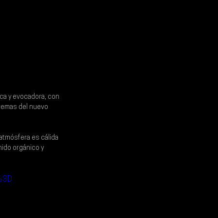
ica y evocadora, con 
temas del nuevo 
atmósfera es cálida 
ido orgánico y 
%3D