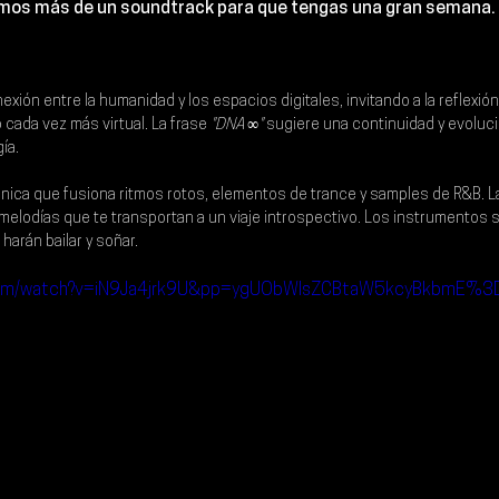
camos más de un soundtrack para que tengas una gran semana.
nexión entre la humanidad y los espacios digitales, invitando a la reflexi
cada vez más virtual. La frase
 "DNA ∞"
 sugiere una continuidad y evoluc
ía.
rónica que fusiona ritmos rotos, elementos de trance y samples de R&B. L
melodías que te transportan a un viaje introspectivo. Los instrumentos 
harán bailar y soñar.
.com/watch?v=iN9Ja4jrk9U&pp=ygUObWlsZCBtaW5kcyBkbmE%3