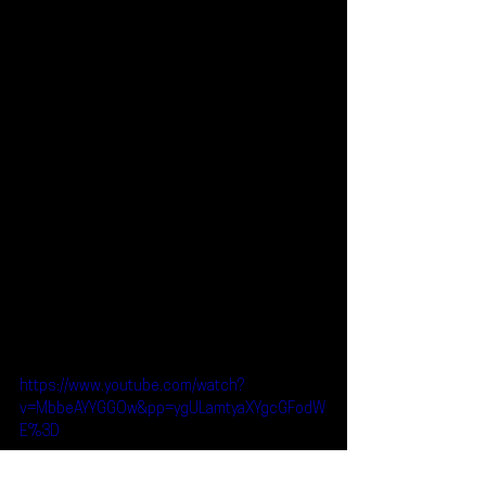
https://www.youtube.com/watch?
v=MbbeAYYGGOw&pp=ygULamtyaXYgcGFodW
E%3D