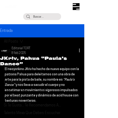
Entrada
All Posts
Editorial TORT
All Posts
8 feb 2025
JKriv, Pahua “Paula’s
Escúchalo
Dance”
Noticias
El neoyorkino 
JKriv 
ha hecho de nuevo equipo con la 
¿Qué Plan?
patrona 
Pahua 
para deleitarnos con una obra de 
arte para la pista de baile, su nombre es 
“Paula’s 
Entrevistas
Dance”
 y nos lleva a sacudir el cuerpo y no 
Descubrimiento Semanal
escatimar en movimientos vigorosos impulsados 
por el beat punzante y dinámico de acid house con 
Coberturas
texturas noventeras.
Si Te Gusta... Te Recomendamos A...
Talento Mexa Que Debes Escuchar