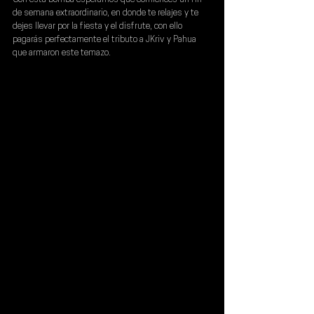
de semana extraordinario, en donde te relajes y te 
dejes llevar por la fiesta y el disfrute, con ello 
pagarás perfectamente el tributo a 
JKriv 
y 
Pahua 
que armaron este temazo.