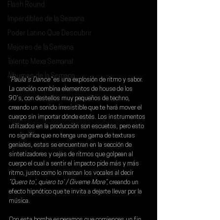
Flash Round
Imperdibles de la Semana
Poder Latino Que Descubrir
Mejores de la Semana
Talento Mexa Semanal
Álbumes de la Semana
"Paula's Dance"
 es una explosión de ritmo y sabor. 
La canción combina elementos de house de los 
90’s, con destellos muy pequeños de techno, 
creando un sonido irresistible que te hará mover el 
cuerpo sin importar dónde estés. Los instrumentos 
utilizados en la producción son escuetos, pero esto 
no significa que no tenga una gama de texturas 
geniales, estas se encuentran en la sección de 
sintetizadores y cajas de ritmos que golpean al 
cuerpo el cual a sentir el impacto pide más y más 
ritmo, justo como lo marcan los vocales al decir 
“Quero to’, quiero to’ / Giveme More”,
 creando un 
efecto hipnótico que te invita a dejarte llevar por la 
música.
Con esta bomba esperamos que comiences un fin 