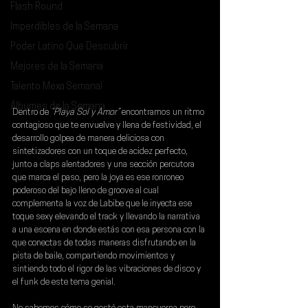
Flash Round
Imperdibles de la Semana
Poder Latino Que Descubrir
Mejores de la Semana
Talento Mexa Semanal
Álbumes de la Semana
Dentro de 
“Playa Sol y Amor”
 encontramos un ritmo 
contagioso que te envuelve y llena de festividad, el 
desarrollo golpea de manera deliciosa con 
sintetizadores con un toque de acidez perfecto, 
junto a claps alentadores y una sección percutora 
que marca el paso, pero la joya es ese ronroneo 
poderoso del bajo lleno de groove al cual 
complementa la voz de Labibe que le inyecta ese 
toque sexy elevando el track y llevando la narrativa 
a una escena en donde estás con esa persona con la 
que conectas de todas maneras disfrutando en la 
pista de baile, compartiendo movimientos y 
sintiendo todo el rigor de las vibraciones de disco y 
el funk de este tema genial.