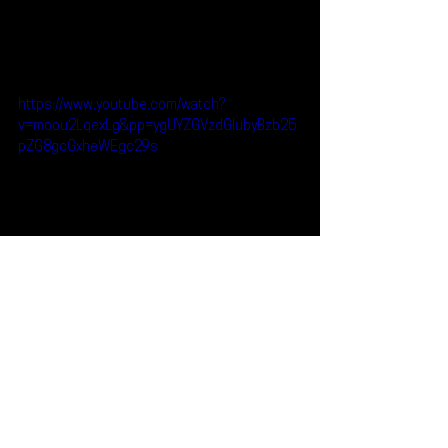
https://www.youtube.com/watch?
v=moou2LqexLg&pp=ygUYZGVzdGlubyBzb25
pZG8gcGxheWEgc29s
Reseñas
Escúchalo
Destino Sonido
Escúchalo
Ver todo
Entradas recientes