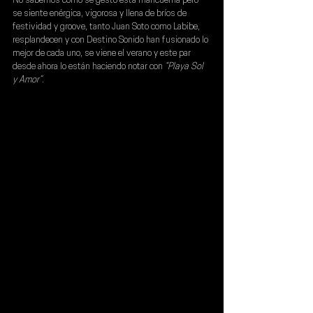
No sabemos cómo se gestó esta mancuerna pero 
se siente enérgica, vigorosa y llena de bríos de 
festividad y groove, tanto Juan Soto como Labibe, 
resplandecen y con 
Destino Sonido 
han fusionado lo 
mejor de cada uno, se viene el verano y este par 
desde ahora lo están haciendo notar con 
“Playa Sol 
y Amor”
.