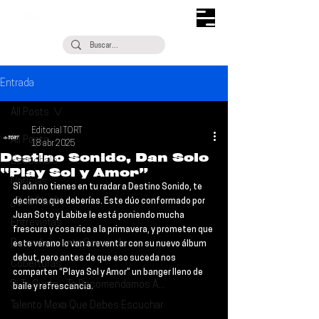
Entrada
All Posts
Editorial TORT
All Posts
18 abr 2025
Destino Sonido, Dan Solo
Escúchalo
“Play Sol y Amor”
Noticias
Si aún no tienes en tu radar a Destino Sonido, te 
¿Qué Plan?
decimos que deberías. Este dúo conformado por 
Juan Soto y Labibe le está poniendo mucha 
Entrevistas
frescura y cosa rica a la primavera, y prometen que 
Descubrimiento Semanal
este verano lo van a reventar con su nuevo álbum 
debut, pero antes de que eso suceda nos 
Coberturas
comparten “Playa Sol y Amor” un banger lleno de 
Si Te Gusta... Te Recomendamos A...
baile y refrescancia.
Talento Mexa Que Debes Escuchar