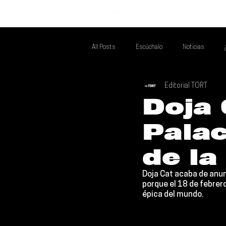
INICIO
All Posts
Escúchalo
Noticias
Editorial TORT
Si Te Gusta... Te Recomendamos A...
T
Doja 
Palac
Poder Latino Que Descubrir
Mejores 
de l
Doja Cat
 acaba de anun
porque el
 18 de febrer
épica del mundo.