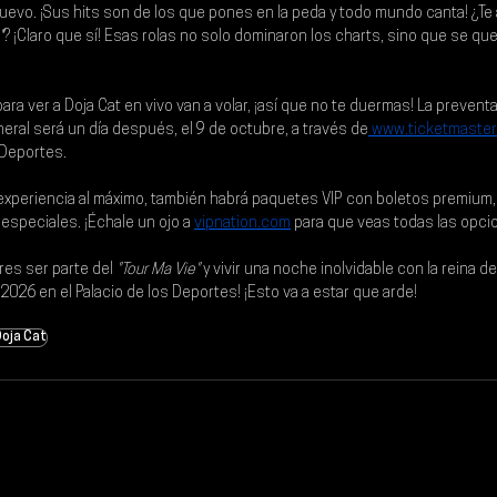
 nuevo. ¡Sus hits son de los que pones en la peda y todo mundo canta! ¿Te
"
? ¡Claro que sí! Esas rolas no solo dominaron los charts, sino que se q
ra ver a Doja Cat en vivo van a volar, ¡así que no te duermas! La prevent
neral será un día después, el 9 de octubre, a través de
www.ticketmaster
s Deportes.
 experiencia al máximo, también habrá 
paquetes VIP con boletos premium
especiales. ¡Échale un ojo a 
vipnation.com
 para que veas todas las opci
res ser parte del 
"Tour Ma Vie"
 y vivir una noche inolvidable con la reina de
2026 en el Palacio de los Deportes
! ¡Esto va a estar que arde!
oja Cat