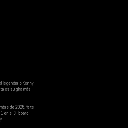
l legendario 
Kenny 
sta es su gira más 
embre de 2025. Ya te 
1 en el Billboard 
. 