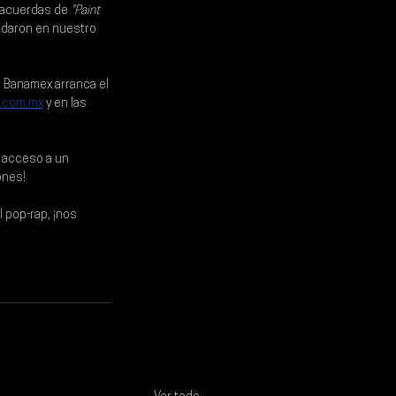
 acuerdas de 
"Paint 
uedaron en nuestro 
a Banamex arranca el 
.com.mx
 y en las 
, acceso a un 
ones!
l pop-rap, ¡nos 