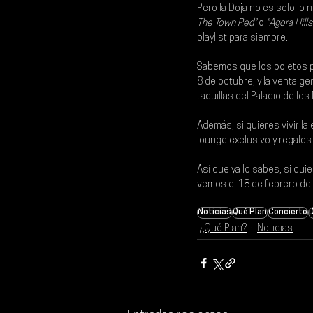
Pero la Doja no es solo lo
The Town Red"
 o 
"Agora Hills
playlist para siempre.
Sabemos que los boletos pa
8 de octubre, y la venta ge
taquillas del Palacio de lo
Además, si quieres vivir la
lounge exclusivo y regalos 
Así que ya lo sabes, si quie
vemos el 
18 de febrero de 
Noticias
Qué Plan
Concierto
D
¿Qué Plan?
Noticias