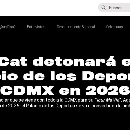
LO ÚLTIMO
CONTACTO
¿Qué Plan?
Entrevistas
Descubrimiento Semanal
Coberturas
alento Mexa Que Debes Escuchar
Flash Round
Imperdibles de la Semana
Cat detonará e
io de los Depo
de la Semana
Talento Mexa Semanal
Álbumes de la Semana
a CDMX en 2026
ciar que se viene con todo a la 
CDMX 
para su 
"Tour Ma Vie
". Ag
o de 2026
, el 
Palacio de los Deportes
 se va a convertir en la pi