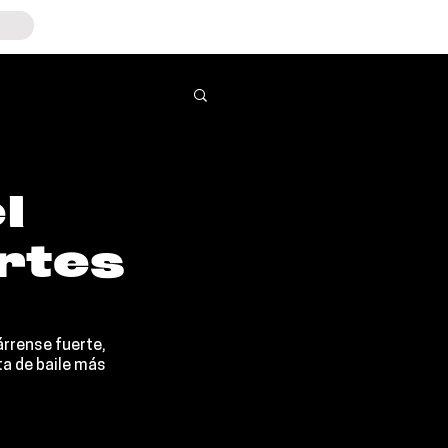
l
rtes
árrense fuerte, 
sta de baile más 