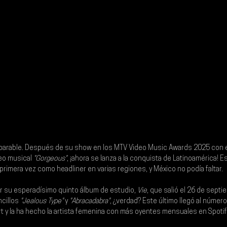
mparable. Después de su show en los MTV Video Music Awards 2025 con e
eo musical 
"Gorgeous"
, ¡ahora se lanza a la conquista de Latinoamérica! E
primera vez como headliner en varias regiones, y México no podía faltar.
r su esperadísimo quinto álbum de estudio, 
Vie
, que salió el 26 de septi
cillos 
"Jealous Type"
 y 
"Abracadabra"
, ¿verdad? Este último llegó al número 
 y la ha hecho la artista femenina con más oyentes mensuales en Spotify